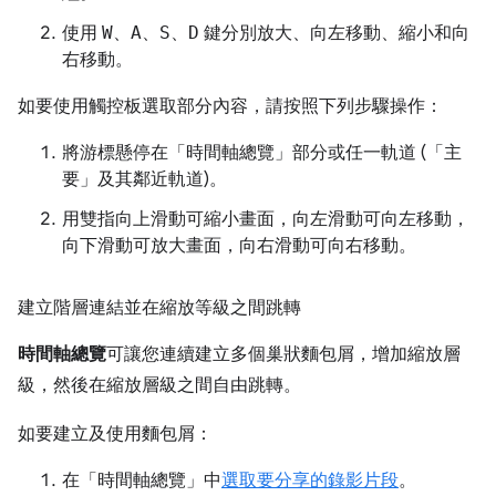
使用
W
、
A
、
S
、
D
鍵分別放大、向左移動、縮小和向
右移動。
如要使用觸控板選取部分內容，請按照下列步驟操作：
將游標懸停在「時間軸總覽」
部分或任一軌道 (「主
要」
及其鄰近軌道)。
用雙指向上滑動可縮小畫面，向左滑動可向左移動，
向下滑動可放大畫面，向右滑動可向右移動。
建立階層連結並在縮放等級之間跳轉
時間軸總覽
可讓您連續建立多個巢狀麵包屑，增加縮放層
級，然後在縮放層級之間自由跳轉。
如要建立及使用麵包屑：
在「時間軸總覽」
中
選取要分享的錄影片段
。