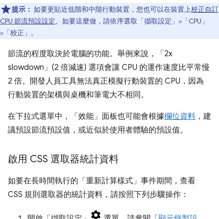
提示：
如要更貼近低階和中階行動裝置，您也可以在裝置上
校正自訂
CPU 節流預設設定
。如要這麼做，請依序選取「擷取設定」
>「CPU」
>「校正」
。
節流的程度取決於電腦的功能。舉例來說，「2x
slowdown」(2 倍減速)
選項會讓 CPU 的運作速度比平常慢
2 倍。開發人員工具無法真正模擬行動裝置的 CPU，因為
行動裝置的架構與桌機和筆電大不相同。
在下拉式選單中，「效能」
面板也可能會根據
欄位資料
，建
議預設節流預設值，或近似於使用者體驗的預設值。
啟用 CSS 選取器統計資料
如要在長時間執行的「重新計算樣式」
事件期間，查看
CSS 規則選取器的統計資料，請按照下列步驟操作：
開啟「擷取設定」
選單。請參閱「
顯示錄製設