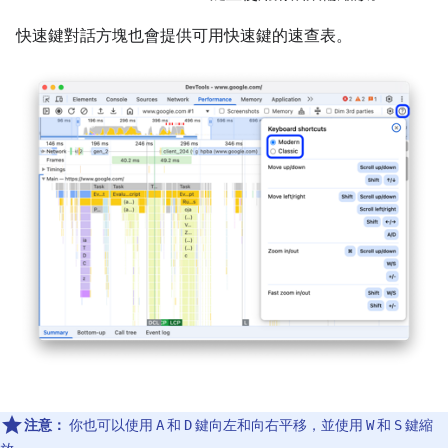
快速鍵對話方塊也會提供可用快速鍵的速查表。
注意：
你也可以使用
和
鍵向左和向右平移，並使用
和
鍵縮
A
D
W
S