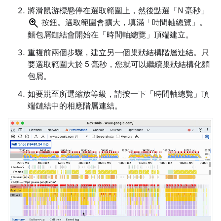
將滑鼠游標懸停在選取範圍上，然後點選「N 毫秒」
zoom_in
按鈕。選取範圍會擴大，填滿「時間軸總覽」
。
麵包屑鏈結會開始在「時間軸總覽」
頂端建立。
重複前兩個步驟，建立另一個巢狀結構階層連結。只
要選取範圍大於 5 毫秒，您就可以繼續巢狀結構化麵
包屑。
如要跳至所選縮放等級，請按一下「時間軸總覽」
頂
端鏈結中的相應階層連結。