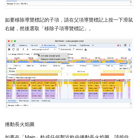
如要移除導覽標記的子項，請在父項導覽標記上按一下滑鼠
右鍵，然後選取「移除子項導覽標記」
。
捲動長火焰圖
如要在「Main」
軌或任何鄰近軌中捲動長火焰圖，請按住