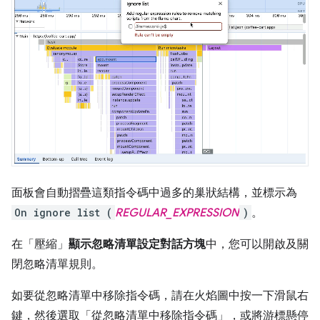
面板會自動摺疊這類指令碼中過多的巢狀結構，並標示為
On ignore list (
REGULAR_EXPRESSION
)
。
在「壓縮」
顯示忽略清單設定對話方塊
中，您可以開啟及關
閉忽略清單規則。
如要從忽略清單中移除指令碼，請在火焰圖中按一下滑鼠右
鍵，然後選取「從忽略清單中移除指令碼」
，或將游標懸停