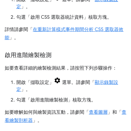
定
」。
勾選「啟用 CSS 選取器統計資料」
核取方塊。
詳情請參閱「
在重新計算樣式事件期間分析 CSS 選取器效
能
」。
啟用進階繪製檢測
如要查看詳細的繪製檢測結果，請按照下列步驟操作：
開啟「擷取設定」
選單。請參閱「
顯示錄製設
定
」。
勾選「啟用進階繪製檢測」
核取方塊。
如要瞭解如何與繪製資訊互動，請參閱「
查看圖層
」和「
查
看繪製剖析器
」。