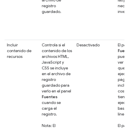
registro
neces
guardado.
invest
Incluir
Controla si el
Desactivado
El pan
contenido de
contenido de los
Fuen
recursos
archivos HTML,
puede
JavaScript y
ver lo
CSS se incluye
que s
en el archivo de
ejecut
registro
págin
guardado para
inclui
verlo en el panel
costo
Fuentes
tiemp
cuando se
ejecu
carga el
basad
registro.
líneas
Nota: El
El pan