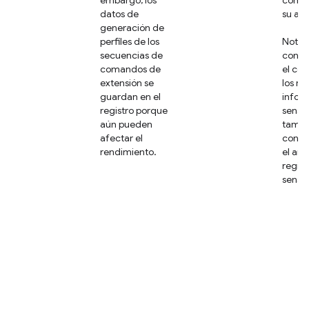
datos de
su anál
generación de
perfiles de los
Nota: 
secuencias de
consi
comandos de
el co
extensión se
los re
guardan en el
infor
registro porque
sensib
aún pueden
tambi
afectar el
consi
rendimiento.
el arc
regist
sensib