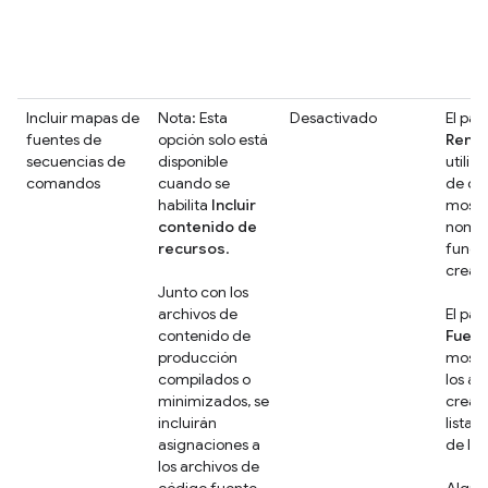
Incluir mapas de
Nota: Esta
Desactivado
El pan
fuentes de
opción solo está
Rend
secuencias de
disponible
utiliz
comandos
cuando se
de or
habilita
Incluir
mostra
contenido de
nombr
recursos
.
funci
cread
Junto con los
archivos de
El pan
contenido de
Fuen
producción
mostr
compilados o
los ar
minimizados, se
cread
incluirán
lista 
asignaciones a
de la 
los archivos de
código fuente
Algun