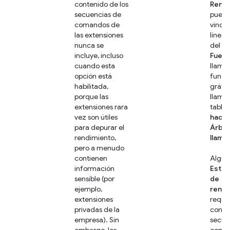
contenido de los
Rend
secuencias de
pued
comandos de
vincul
las extensiones
línea 
nunca se
del pa
incluye, incluso
Fuen
cuando esta
llama
opción está
funcio
habilitada,
gráfi
porque las
llamas
extensiones rara
tabla
vez son útiles
hacia
para depurar el
Árbol
rendimiento,
llama
pero a menudo
contienen
Algun
información
Estad
sensible (por
de
ejemplo,
rendi
extensiones
requie
privadas de la
conte
empresa). Sin
secue
embargo, los
coman