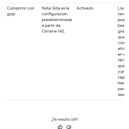
Comprimir con
Nota: Esta es la
Activado
Los re
gzip
configuración
rendi
predeterminada
puede
a partir de
basta
Chrome 142.
grande
que
compr
ahorr
en el 
tambi
que s
y pro
rápido
Herra
para
desarr
¿Te resultó útil?