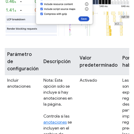
Parámetro
Valor
Por 
de
Descripción
predeterminado
habil
configuración
Incluir
Nota: Esta
Activado
Las a
anotaciones
opción solo se
son út
incluye si hay
explic
anotaciones en
regist
la página.
destac
parte
Controla si las
impor
anotaciones
se
regist
incluyen en el
pregu
archivo de
las pa