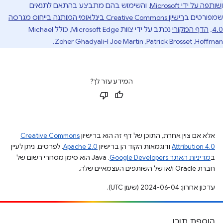
ו
שותפה על ידי Microsoft
, והשימוש בהם מתבצע בהתאם לתנאים
שמפורטים ב
רישיון Creative Commons בינלאומי המותנה בייחוס מגרסה
4.0
.
הדף המקורי
נכתב על ידי צוות Microsoft Edge, כולל Michael
Hoffman,‏ Patrick Brosset,‏ Joe Martin ו-Zoher Ghadyali.
המידע עזר לך?
אלא אם צוין אחרת, התוכן של דף זה הוא ברישיון
Creative Commons
Attribution 4.0
ודוגמאות הקוד הן ברישיון
Apache 2.0
. לפרטים, ניתן לעיין
ב
מדיניות האתר Google Developers‏
.‏ Java הוא סימן מסחרי רשום של
חברת Oracle ו/או של השותפים העצמאיים שלה.
עדכון אחרון: 2024-06-04 (שעון UTC).
הוספת תוכן