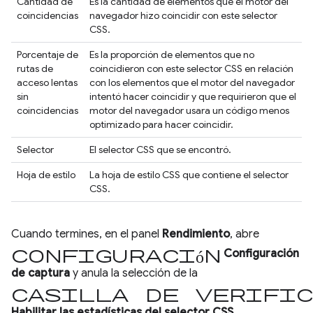
Cantidad de
Es la cantidad de elementos que el motor del
coincidencias
navegador hizo coincidir con este selector
CSS.
Porcentaje de
Es la proporción de elementos que no
rutas de
coincidieron con este selector CSS en relación
acceso lentas
con los elementos que el motor del navegador
sin
intentó hacer coincidir y que requirieron que el
coincidencias
motor del navegador usara un código menos
optimizado para hacer coincidir.
Selector
El selector CSS que se encontró.
Hoja de estilo
La hoja de estilo CSS que contiene el selector
CSS.
Cuando termines, en el panel
Rendimiento
, abre
Configuración
Configuración
de captura
y anula la selección de la
casilla de verific
Habilitar las estadísticas del selector CSS
.