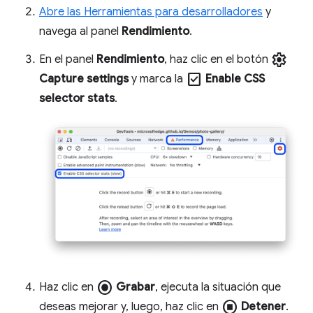
Abre las Herramientas para desarrolladores
y
navega al panel
Rendimiento
.
settings
En el panel
Rendimiento
, haz clic en el botón
check_box
Capture settings
y marca la
Enable CSS
selector stats
.
radio_button_checked
Haz clic en
Grabar
, ejecuta la situación que
stop_circle
deseas mejorar y, luego, haz clic en
Detener
.