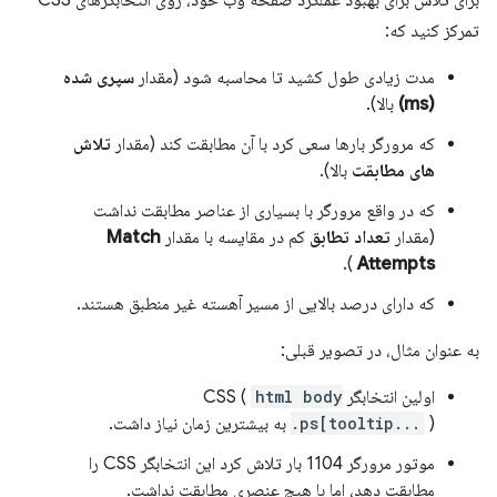
برای تلاش برای بهبود عملکرد صفحه وب خود، روی انتخابگرهای CSS
تمرکز کنید که:
مدت زیادی طول کشید تا محاسبه شود (مقدار
سپری شده
(ms)
بالا).
که مرورگر بارها سعی کرد با آن مطابقت کند (مقدار
تلاش
های مطابقت
بالا).
که در واقع مرورگر با بسیاری از عناصر مطابقت نداشت
(مقدار
تعداد تطابق
کم در مقایسه با مقدار
Match
).
Attempts
که دارای درصد بالایی از مسیر آهسته غیر منطبق هستند.
به عنوان مثال، در تصویر قبلی:
اولین انتخابگر CSS (
html body
) به بیشترین زمان نیاز داشت.
.ps[tooltip...
موتور مرورگر 1104 بار تلاش کرد این انتخابگر CSS را
مطابقت دهد، اما با هیچ عنصری مطابقت نداشت.