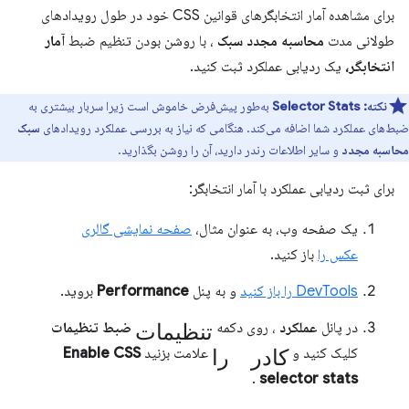
برای مشاهده آمار انتخابگرهای قوانین CSS خود در طول رویدادهای
طولانی مدت
محاسبه مجدد سبک
، با روشن بودن تنظیم ضبط
آمار
انتخابگر،
یک ردیابی عملکرد ثبت کنید.
نکته:
Selector Stats
به‌طور پیش‌فرض خاموش است زیرا سربار بیشتری به
ضبط‌های عملکرد شما اضافه می‌کند. هنگامی که نیاز به بررسی عملکرد رویدادهای
سبک
محاسبه مجدد
و سایر اطلاعات رندر دارید، آن را روشن بگذارید.
برای ثبت ردیابی عملکرد با آمار انتخابگر:
یک صفحه وب، به عنوان مثال،
صفحه نمایشی گالری
عکس را
باز کنید.
DevTools را باز کنید
و به پنل
Performance
بروید.
تنظیمات
در پانل
عملکرد
، روی دکمه
ضبط تنظیمات
کادر را
کلیک کنید و
علامت بزنید
Enable CSS
.
selector stats