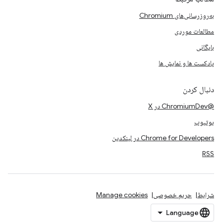
به‌روزرسانی‌های Chromium
مطالعات موردی
بایگانی
پادکست ها و نمایش ها
دنبال کردن
@ChromiumDev در X
یوتیوب
Chrome for Developers در لینکدین
RSS
شرایط
حریم خصوصی
Manage cookies