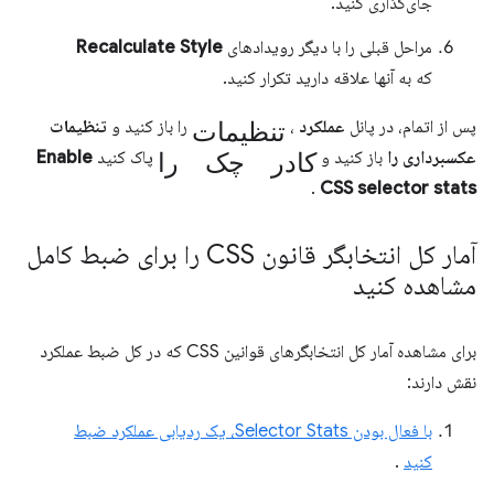
جای‌گذاری کنید.
مراحل قبلی را با دیگر رویدادهای
Recalculate Style
که به آنها علاقه دارید تکرار کنید.
تنظیمات
پس از اتمام، در پانل
عملکرد
،
را باز کنید و
تنظیمات
کادر چک را
عکسبرداری را
باز کنید و
پاک کنید
Enable
.
CSS selector stats
آمار کل انتخابگر قانون CSS را برای ضبط کامل
مشاهده کنید
برای مشاهده آمار کل انتخابگرهای قوانین CSS که در کل ضبط عملکرد
نقش دارند:
با فعال بودن Selector Stats، یک ردیابی عملکرد ضبط
کنید
.