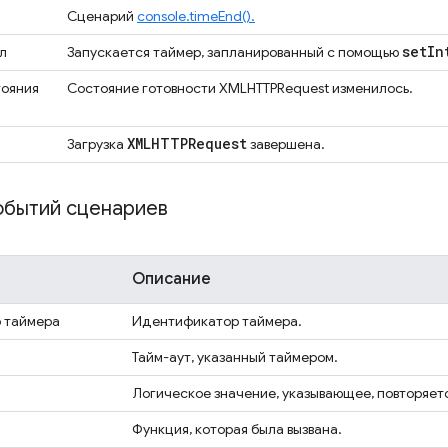
Сценарий
console.timeEnd().
set
In
л
Запускается таймер, запланированный с помощью
тояния
Состояние готовности XMLHTTPRequest изменилось.
XMLHTTPRequest
Загрузка
завершена.
обытий сценариев
Описание
 таймера
Идентификатор таймера.
Тайм-аут, указанный таймером.
Логическое значение, указывающее, повторяетс
Функция, которая была вызвана.