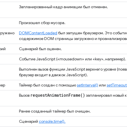
Запланированный кадр анимации был отменен.
Произошел сбор мусора.
гружено
DOMContentLoaded
был запущен браузером. Это событие
содержимое DOM страницы загружено и проанализиров
рий
Сценарий был оценен.
Событие JavaScript («mousedown» или «key», например).
Выполнен вызов функции JavaScript верхнего уровня (появ
браузер входит в движок JavaScript).
мер
Таймер был создан с помощью
setInterval()
или
setTimeout
request
Animation
Frame(
)
Вызов
запланировал новый к
Ранее созданный таймер был очищен.
Сценарий
console.time().