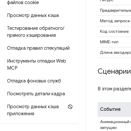
файлов cookie
Предварительн
Просмотр данных кэша
Метод запроса
Тестирование обратного
/
Код состояния
прямого кэширования
MIME-тип
Отладка правил спекуляций
Длина закодир
Инструменты отладки Web
MCP
Сценарии
Отладка фоновых служб
В этом раздел
Посмотреть детали кадра
Просмотр данных кэша
Событие
приложения
Анимационный 
запущен