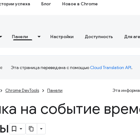
стории успеха
Блог
Новое в Chrome
Панели
Настройки
Доступность
Для аг
Эта страница переведена с помощью
Cloud Translation API
.
Chrome DevTools
Панели
Эта информац
ка на событие вре
лы