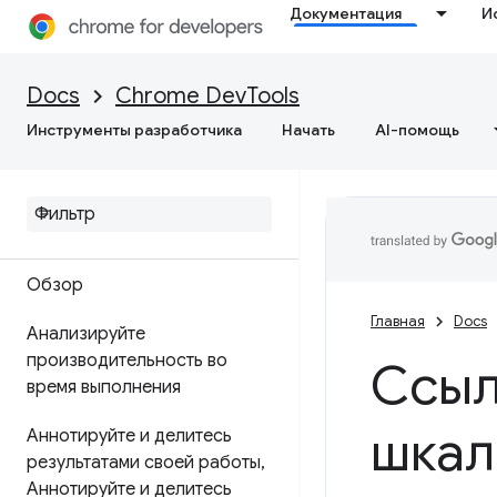
Проверьте сетевую
Документация
И
активность
Справочник функций
Docs
Chrome DevTools
Инструменты разработчика
Начать
AI-помощь
Посмотреть ресурсы
страницы
Эффективность
Обзор
Главная
Docs
Анализируйте
производительность во
Ссыл
время выполнения
шка
Аннотируйте и делитесь
результатами своей работы
,
Аннотируйте и делитесь