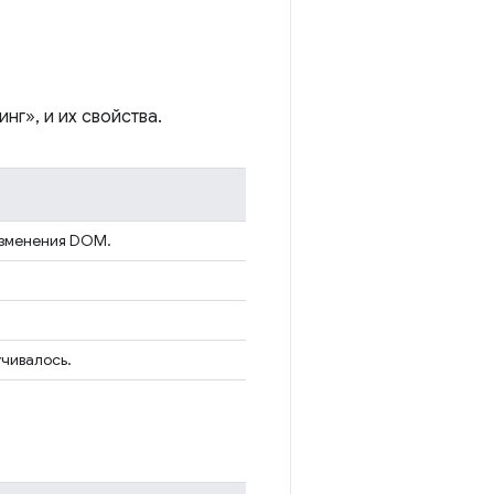
нг», и их свойства.
изменения DOM.
чивалось.