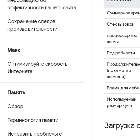
информацию об
эффективности вашего сайта
Суммарное вре
Сохранение следов
Стек вызовов
производительности
процессорное
время
Маяк
Подробности
Оптимизируйте скорость
Продолжительн
(по отметке
Интернета
времени)
Время для себя
Память
Используемый
размер кучи
Обзор
Терминология памяти
Загрузка 
Исправить проблемы с