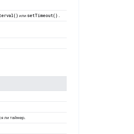
terval(
)
set
Timeout(
)
или
.
я ли таймер.