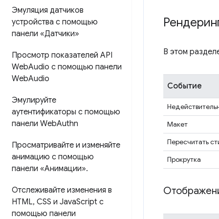
Эмуляция датчиков
Рендерин
устройства с помощью
панели «Датчики»
В этом раздел
Просмотр показателей API
Web
Audio с помощью панели
Web
Audio
Событие
Эмулируйте
Недействитель
аутентификаторы с помощью
панели Web
Authn
Макет
Пересчитать ст
Просматривайте и изменяйте
анимацию с помощью
Прокрутка
панели «Анимации»
.
Отображени
Отслеживайте изменения в
HTML
,
CSS и Java
Script с
помощью панели