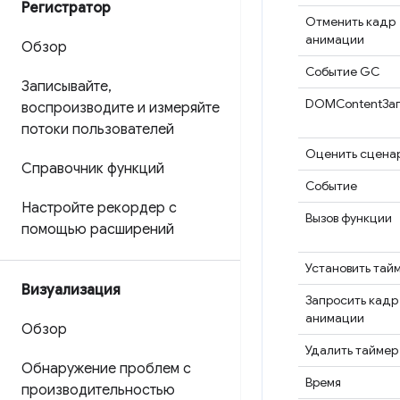
Регистратор
Отменить кадр
анимации
Обзор
Событие GC
Записывайте
,
DOMContentЗа
воспроизводите и измеряйте
потоки пользователей
Оценить сцена
Справочник функций
Событие
Настройте рекордер с
Вызов функции
помощью расширений
Установить тай
Визуализация
Запросить кадр
анимации
Обзор
Удалить таймер
Обнаружение проблем с
Время
производительностью