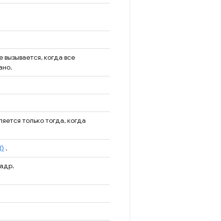
 вызывается, когда все
ано.
ляется только тогда, когда
()
.
адр.