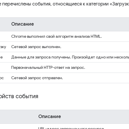
 перечислены события, относящиеся к категории «Загрузка
Описание
Chrome выполнил свой алгоритм анализа HTML.
зку
Сетевой запрос выполнен.
ые
Данные для запроса получены. Произойдет одно или нескол
Первоначальный HTTP-ответ на запрос.
ос
Сетевой запрос отправлен.
ойств события
Описание
URL-адрес запрошенного ресурса.