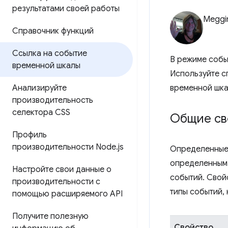
результатами своей работы
Meggi
Справочник функций
Ссылка на событие
В режиме собы
временной шкалы
Используйте с
Анализируйте
временной шка
производительность
селектора CSS
Общие св
Профиль
производительности Node
.
js
Определенные 
определенным 
Настройте свои данные о
событий. Свой
производительности с
типы событий,
помощью расширяемого API
Получите полезную
Свойство