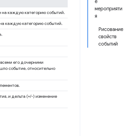
е
мероприяти
е на каждую категорию событий.
я
 на каждую категорию событий.
Рисование
е.
свойств
событий
 всеми его дочерними
ошло событие, относительно
элементов.
я, и дельта (+/-) изменение