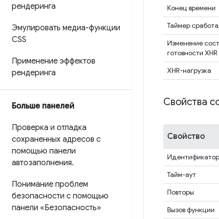
рендеринга
Конец времени
Таймер сработа
Эмулировать медиа-функции
CSS
Изменение сос
готовности XHR
Применение эффектов
XHR-нагрузка
рендеринга
Свойства с
Больше панелей
Проверка и отладка
Свойство
сохраненных адресов с
помощью панели
Идентификатор
автозаполнения
.
Тайм-аут
Понимание проблем
Повторы
безопасности с помощью
панели «Безопасность»
Вызов функции