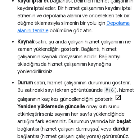
Kaydı iptal et
bağlantısı, belirtilen hizmet çalışanının
kaydını iptal eder. Bir hizmet çalışanının kaydını iptal
etmenin ve depolama alanını ve önbellekleri tek bir
düğme tıklamasıyla silmenin bir yolu için
Depolama
alanını temizle
bölümüne göz atın.
Kaynak
satırı, şu anda çalışan hizmet çalışanının ne
zaman yüklendiğini gösterir. Bağlantı, hizmet
çalışanının kaynak dosyasının adıdır. Bağlantıyı
tıkladığınızda hizmet çalışanının kaynağına
yönlendirilirsiniz.
Durum
satırı, hizmet çalışanının durumunu gösterir.
Bu satırdaki sayı (ekran görüntüsünde
#16
), hizmet
çalışanının kaç kez güncellendiğini gösterir.
Yeniden yüklemede güncelle
onay kutusunu
etkinleştirirseniz sayının her sayfa yüklendiğinde
arttığını fark edersiniz. Durumun yanında bir
başlat
bağlantısı (hizmet çalışanı durmuşsa) veya
durdur
bağlantısı (hizmet çalışanı çalışıyorsa) görürsünüz.