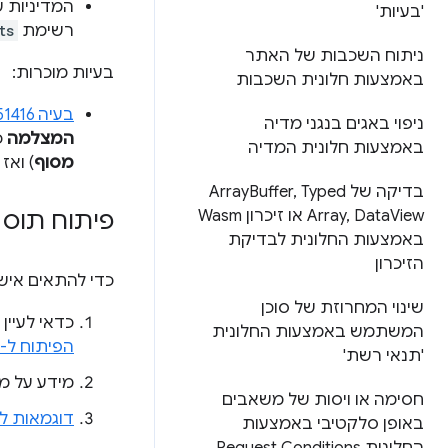
המדיניות ש
'בעיות'
רשימת
ts
ניתוח השכבות של האתר
בעיות מוכרות:
באמצעות חלונית השכבות
בעיה 1351416
ניפוי באגים בנגני מדיה
המצלמה
כ
באמצעות חלונית המדיה
מסוף
) ואז
בדיקה של Array
Typed
,
Buffer
Data
,
Array
View או זיכרון Wasm
פיתוח תוס
באמצעות החלונית לבדיקת
הזיכרון
כדי להתאים אי
שינוי המחרוזת של סוכן
כדאי לעיי
המשתמש באמצעות החלונית
הפיתוח ל-Chrome
'תנאי רשת'
מידע על ממ
חסימה או ויסות של משאבים
דוגמאות ל
באופן סלקטיבי באמצעות