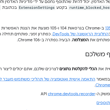
ל האדמין. יכול להיות שהתוסף נחסם על ידי מדיניות האדמין ולכן
runtime_blocked_hos
בקטע
ExtensionSettings
בכתובת
ב-Chrome בגרסאות 104 ו-105 מונעת את הצגת האפשרות לייצוא אם פותחים את
החלונית הראשונה של DevTools
. כפתרון זמני, פותחים תחילה 
 פותחים את
המצלמה
. הבעיה נפתרה ב-Chrome 106.
ף משלכם
שית את
הכלי להקלטת נתונים
לצרכים שלכם, אתם יכולים ליצור 
ן במאמר
התאמה אישית ואוטומציה של תהליכי משתמש מעבר ל
.
שק ה-API
chrome.devtools.recorder
תוספים