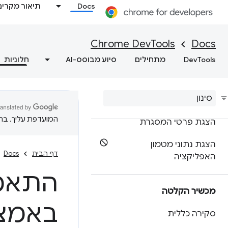
Docs
תיאור מקרים
בדיקת השמירה במטמון לדף
הקודם/הבא
Chrome DevTools
Docs
כללי ספקולציות לניפוי באגים
DevTools
מתחילים
סיוע מבוסס-AI
חלוניות
ניפוי באגים בכלי Web
MCP
שירותי רקע לניפוי באגים
המועדפת עליך. בתרג
הצגת פרטי המסגרת
הצגת נתוני מטמון
דף הבית
Docs
האפליקציה
התאמה
מכשיר הקלטה
באמצע
סקירה כללית