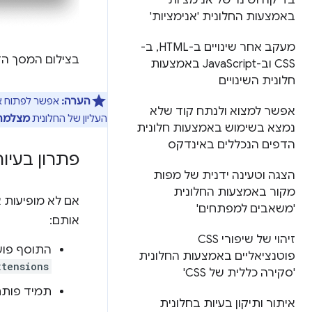
בדיקה ושינוי של אנימציות
באמצעות החלונית 'אנימציות'
מעקב אחר שינויים ב-HTML
,
ב-
בצילום המסך הז
CSS וב-Java
Script באמצעות
חלונית השינויים
הערה:
אפשר לפתוח 
אפשר למצוא ולנתח קוד שלא
העליון של החלונית
מצלמה
נמצא בשימוש באמצעות חלונית
הדפים הנכללים באינדקס
פתרון בעיו
הצגה וטעינה ידנית של מפות
מקור באמצעות החלונית
אם לא מופיעות 
'משאבים למפתחים'
אותם:
זיהוי של שיפורי CSS
התוסף פועל
פוטנציאליים באמצעות החלונית
xtensions
'סקירה כללית של CSS'
תמיד פותח
איתור ותיקון בעיות בחלונית