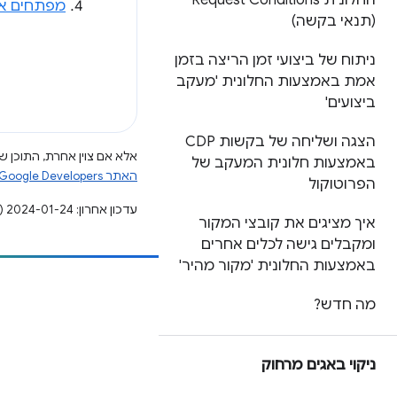
החלונית Request Conditions
מפתחים א
(תנאי בקשה)
ניתוח של ביצועי זמן הריצה בזמן
אמת באמצעות החלונית 'מעקב
ביצועים'
הצגה ושליחה של בקשות CDP
אלא אם צוין אחרת, התוכן של
באמצעות חלונית המעקב של
האתר Google Developers‏
הפרוטוקול
עדכון אחרון: 2024-01-24 (שעון UTC).
איך מציגים את קובצי המקור
ומקבלים גישה לכלים אחרים
באמצעות החלונית 'מקור מהיר'
הוספת תוכן
מה חדש?
דיווח על באג
ראה נושאים פתוחים
ניקוי באגים מרחוק