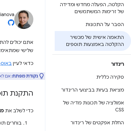
הקלטה
,
הפעלה מחדש ומדידה
של זרימות המשתמשים
lianova
הסבר על התכונות
התאמה אישית של מכשיר
אתם יכולים להת
ההקלטה באמצעות תוספים
שלישי שמתאימי
כדאי לעיין
באוסף
רינדור
נקודת מפתח:
אם לא 
סקירה כללית
מציאת בעיות בביצועי הרינדור
התקנת תוס
אמולציה של תכונות מדיה של
CSS
כדי לשלב את
מכ
החלת אפקטים של רינדור
בוחרים תו