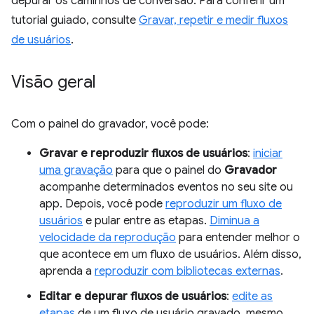
depurar os caminhos de conversão. Para conferir um
tutorial guiado, consulte
Gravar, repetir e medir fluxos
de usuários
.
Visão geral
Com o painel do gravador, você pode:
Gravar e reproduzir fluxos de usuários
:
iniciar
uma gravação
para que o painel do
Gravador
acompanhe determinados eventos no seu site ou
app. Depois, você pode
reproduzir um fluxo de
usuários
e pular entre as etapas.
Diminua a
velocidade da reprodução
para entender melhor o
que acontece em um fluxo de usuários. Além disso,
aprenda a
reproduzir com bibliotecas externas
.
Editar e depurar fluxos de usuários
:
edite as
etapas
de um fluxo de usuário gravado, mesmo