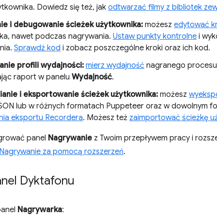
ytkownika. Dowiedz się też, jak
odtwarzać filmy z bibliotek ze
e i debugowanie ścieżek użytkownika:
możesz
edytować kr
ka, nawet podczas nagrywania.
Ustaw punkty kontrolne
i wyk
nia.
Sprawdź kod
i zobacz poszczególne kroki oraz ich kod.
ie profili wydajności:
mierz wydajność
nagranego procesu u
ając raport w panelu
Wydajność
.
anie i eksportowanie ścieżek użytkownika:
możesz
wyekspo
 JSON lub w różnych formatach Puppeteer oraz w dowolnym f
nia eksportu Recordera
. Możesz też
zaimportować ścieżkę u
tegrować panel
Nagrywanie
z Twoim przepływem pracy i rozsze
 Nagrywanie za pomocą rozszerzeń
.
nel Dyktafonu
panel
Nagrywarka
: