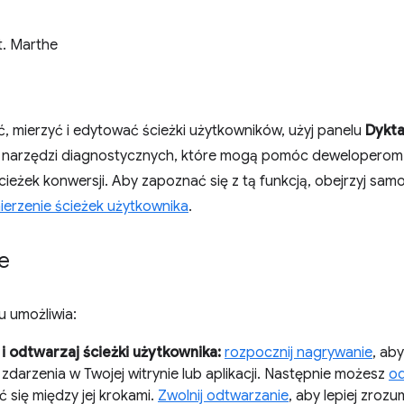
t. Marthe
, mierzyć i edytować ścieżki użytkowników, użyj panelu
Dykt
 narzędzi diagnostycznych, które mogą pomóc deweloperom f
ieżek konwersji. Aby zapoznać się z tą funkcją, obejrzyj sa
ierzenie ścieżek użytkownika
.
e
u umożliwia:
i odtwarzaj ścieżki użytkownika:
rozpocznij nagrywanie
, ab
zdarzenia w Twojej witrynie lub aplikacji. Następnie możesz
od
 się między jej krokami.
Zwolnij odtwarzanie
, aby lepiej zrozu