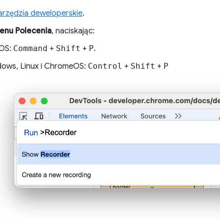
rzędzia deweloperskie
.
enu Polecenia
, naciskając:
OS:
Command
+
Shift
+
P
.
ows, Linux i ChromeOS:
Control
+
Shift
+
P