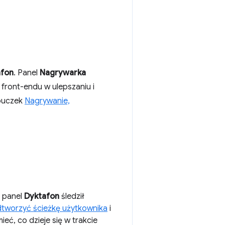
afon
. Panel
Nagrywarka
ront-endu w ulepszaniu i
mouczek
Nagrywanie,
y panel
Dyktafon
śledził
tworzyć ścieżkę użytkownika
i
mieć, co dzieje się w trakcie