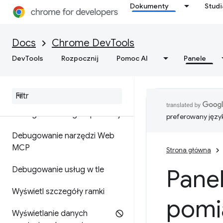
edytowanie i usuwanie plików
Dokumenty
Stud
cookie
Wyświetl dane z pamięci
Docs
Chrome DevTools
podręcznej
DevTools
Rozpocznij
Pomoc AI
Panele
Testowanie zapisywania w
pamięci podręcznej stanu
strony internetowej
Debugowanie reguł spekulacji
preferowany języ
Debugowanie narzędzi Web
MCP
Strona główna
Panel
Debugowanie usług w tle
Wyświetl szczegóły ramki
pomi
Wyświetlanie danych