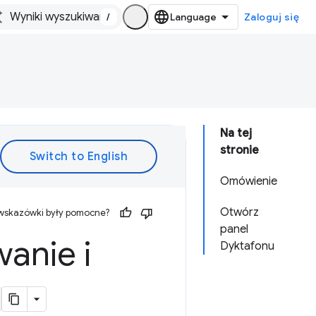
/
Zaloguj się
Na tej
stronie
Omówienie
Otwórz
 wskazówki były pomocne?
panel
anie i
Dyktafonu