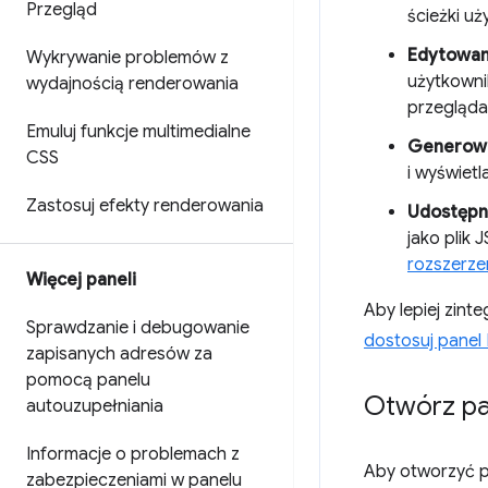
Przegląd
ścieżki uż
Edytowani
Wykrywanie problemów z
użytkowni
wydajnością renderowania
przegląda
Emuluj funkcje multimedialne
Generowan
CSS
i wyświetl
Zastosuj efekty renderowania
Udostępni
jako plik
rozszerze
Więcej paneli
Aby lepiej zin
Sprawdzanie i debugowanie
dostosuj panel
zapisanych adresów za
pomocą panelu
Otwórz pa
autouzupełniania
Informacje o problemach z
Aby otworzyć 
zabezpieczeniami w panelu