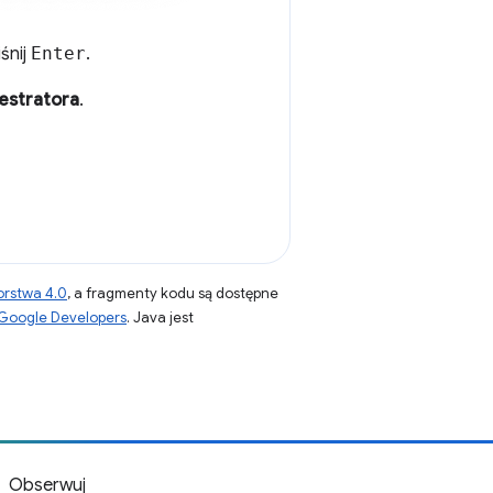
iśnij
Enter
.
jestratora
.
orstwa 4.0
, a fragmenty kodu są dostępne
 Google Developers
. Java jest
Obserwuj