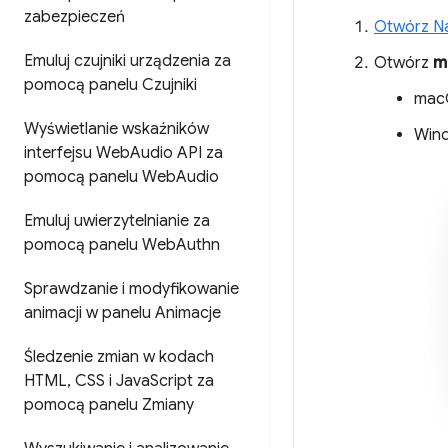
zabezpieczeń
Otwórz Na
Emuluj czujniki urządzenia za
Otwórz
m
pomocą panelu Czujniki
mac
Wyświetlanie wskaźników
Wind
interfejsu Web
Audio API za
pomocą panelu Web
Audio
Emuluj uwierzytelnianie za
pomocą panelu Web
Authn
Sprawdzanie i modyfikowanie
animacji w panelu Animacje
Śledzenie zmian w kodach
HTML
,
CSS i Java
Script za
pomocą panelu Zmiany