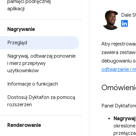
pamięci podręcznej
aplikacji
Dale S
Nagrywanie
Przegląd
Aby rejestrować
zawiera zestaw
Nagrywaj
,
odtwarzaj ponownie
debugowaniu śc
i mierz przepływy
odtwarzanie i m
użytkowników
Informacje o funkcjach
Omówieni
Dostosuj Dyktafon za pomocą
rozszerzeń
Panel Dyktafon
Nagrywaj 
Renderowanie
określone 
przełączać