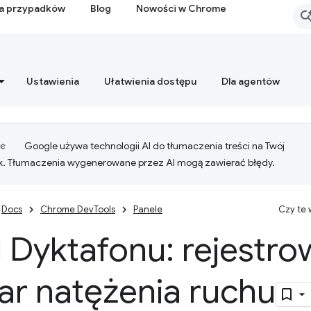
ia przypadków
Blog
Nowości w Chrome
Ustawienia
Ułatwienia dostępu
Dla agentów
Google używa technologii AI do tłumaczenia treści na Twój
k. Tłumaczenia wygenerowane przez AI mogą zawierać błędy.
Docs
Chrome DevTools
Panele
Czy te
 Dyktafonu: rejestrow
ar natężenia ruchu