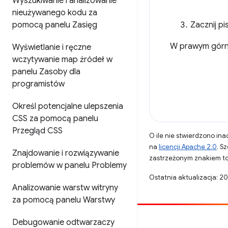
Wyszukiwanie i analizowanie
nieużywanego kodu za
pomocą panelu Zasięg
Zacznij p
W prawym górny
Wyświetlanie i ręczne
wczytywanie map źródeł w
panelu Zasoby dla
programistów
Określ potencjalne ulepszenia
CSS za pomocą panelu
Przegląd CSS
O ile nie stwierdzono inac
na
licencji Apache 2.0
. S
Znajdowanie i rozwiązywanie
zastrzeżonym znakiem to
problemów w panelu Problemy
Ostatnia aktualizacja: 2
Analizowanie warstw witryny
za pomocą panelu Warstwy
Debugowanie odtwarzaczy
Opublikuj coś