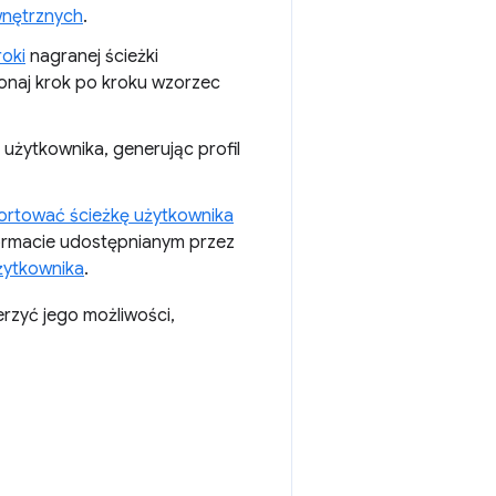
wnętrznych
.
oki
nagranej ścieżki
onaj krok po kroku wzorzec
żytkownika, generując profil
rtować ścieżkę użytkownika
ormacie udostępnianym przez
żytkownika
.
rzyć jego możliwości,