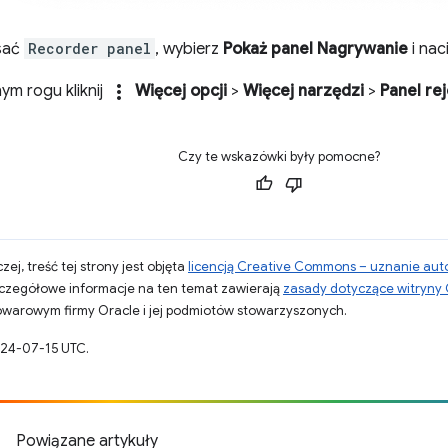
isać
Recorder panel
, wybierz
Pokaż panel Nagrywanie
i nac
more_vert
m rogu kliknij
Więcej opcji
>
Więcej narzędzi
>
Panel re
Czy te wskazówki były pomocne?
zej, treść tej strony jest objęta
licencją Creative Commons – uznanie aut
zczegółowe informacje na ten temat zawierają
zasady dotyczące witryny
warowym firmy Oracle i jej podmiotów stowarzyszonych.
024-07-15 UTC.
Powiązane artykuły