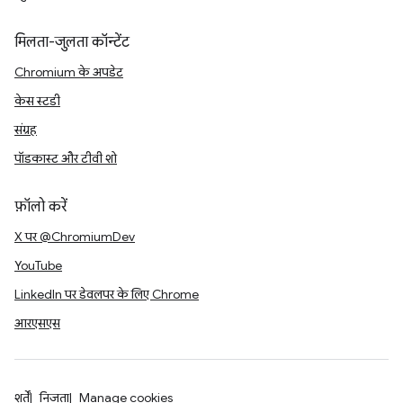
मिलता-जुलता कॉन्टेंट
Chromium के अपडेट
केस स्टडी
संग्रह
पॉडकास्ट और टीवी शो
फ़ॉलो करें
X पर @ChromiumDev
YouTube
LinkedIn पर डेवलपर के लिए Chrome
आरएसएस
शर्तें
निजता
Manage cookies