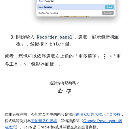
開始輸入
Recorder panel
，選取「顯示錄音機面
板」
，然後按下
Enter
鍵。
more_vert
或者，您也可以依序選取右上角的「更多選項」
>「更
多工具」
>「錄影器面板」
。
這對你有幫助嗎？
除非另有註明，否則本頁面中的內容是採用
創用 CC 姓名標示 4.0 授權
，
程式碼範例則為
阿帕契 2.0 授權
。詳情請參閱《
Google Developers 網
站政策
》。Java 是 Oracle 和/或其關聯企業的註冊商標。