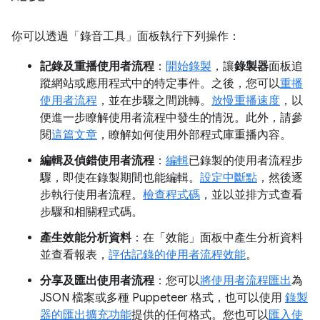
你可以透過「錄音工具」面板執行下列操作：
記錄及重播使用者流程
：
開始錄製
，讓
錄製器
面板追
蹤網站或應用程式中的特定事件。之後，您可以
重播
使用者流程
，並在步驟之間跳轉。
放慢重播速度
，以
便進一步瞭解使用者流程中發生的情況。此外，請參
閱
這篇文章
，瞭解如何使用外部程式庫重播內容。
編輯及偵錯使用者流程
：
編輯
已錄製的使用者流程步
驟，即使在錄製期間也能編輯。
設定中斷點
，然後逐
步執行使用者流程。
檢查程式碼
，並以並排方式查看
步驟和相關程式碼。
產生效能分析資料
：在「效能」
面板中產生分析資料
並查看報表，
評估記錄的使用者流程效能
。
分享及匯出使用者流程
：您可以
將使用者流程匯出
為
JSON 檔案或多種 Puppeteer 格式，也可以使用
錄製
器的匯出擴充功能
提供的任何格式。您也可以
匯入使