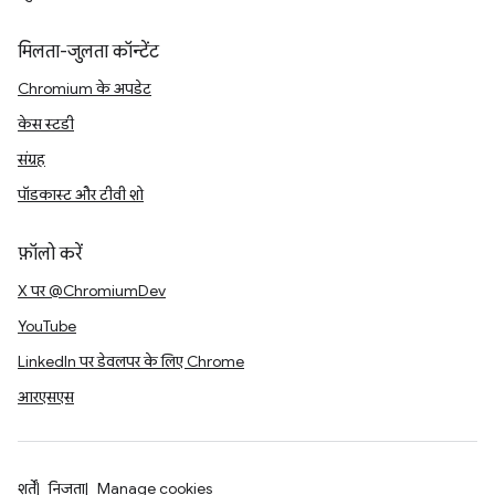
मिलता-जुलता कॉन्टेंट
Chromium के अपडेट
केस स्टडी
संग्रह
पॉडकास्ट और टीवी शो
फ़ॉलो करें
X पर @ChromiumDev
YouTube
LinkedIn पर डेवलपर के लिए Chrome
आरएसएस
शर्तें
निजता
Manage cookies