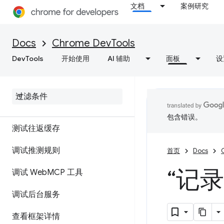
概览
文档
案例研究
调试渐进式 Web 应用
Docs
Chrome DevTools
查看并修改
DevTools
开始使用
AI 辅助
面板
设
查看、添加、修改和删除
Cookie
查看缓存数据
包含错误。
测试往返缓存
调试推测规则
首页
Docs
“记
调试 Web
MCP 工具
调试后台服务
查看框架详情