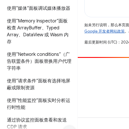
使用“媒体”面板调试媒体播放器
使用“Memory Inspector”面板
如未另行说明，那么本页
检查 Array
Buffer、Typed
Google 开发者网站政策
。
Array、Data
View 或 Wasm 内
存
最后更新时间 (UTC)：2024
使用“Network conditions”（广
告联盟条件）面板替换用户代理
字符串
参与
提交 bug
使用“请求条件”面板有选择地屏
蔽或限制资源
查看未处理完毕的问题
使用“性能监控”面板实时分析运
行时性能
通过协议监控面板查看和发送
CDP 请求