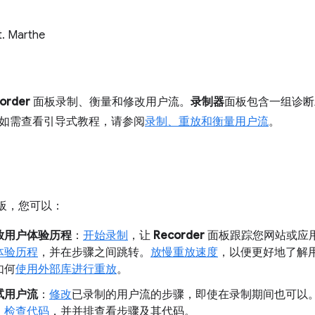
t. Marthe
order
面板录制、衡量和修改用户流。
录制器
面板包含一组诊断
如需查看引导式教程，请参阅
录制、重放和衡量用户流
。
面板，您可以：
放用户体验历程
：
开始录制
，让
Recorder
面板跟踪您网站或应
体验历程
，并在步骤之间跳转。
放慢重放速度
，以便更好地了解
如何
使用外部库进行重放
。
试用户流
：
修改
已录制的用户流的步骤，即使在录制期间也可以
。
检查代码
，并并排查看步骤及其代码。