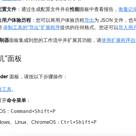
配置文件
：通过生成配置文件并在
性能
面板中查看报告，
衡量记
出用户体验历程
：您可以将用户体验历程
导出
为 JSON 文件，也
用
录制工具的“导出”扩展程序
提供的任何格式。您还可以
导入用
制器
面板集成到您的工作流中并扩展其功能，请
使用扩展程序自
机”面板
der
面板，请按以下步骤操作：
者工具
。
打开
命令菜单
：
cOS：
Command
+
Shift
+
P
dows、Linux、ChromeOS：
Ctrl
+
Shift
+
P