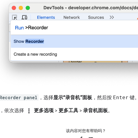
Recorder panel
，选择
显示“录音机”面板
，然后按
Enter
键
more_vert
角，依次选择
更多选项
>
更多工具
>
录音机面板
。
该内容对您有帮助吗？