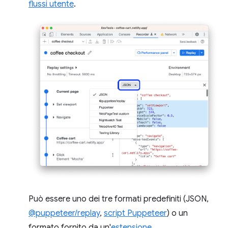
flussi utente
.
Può essere uno dei tre formati predefiniti (JSON,
@puppeteer/replay
,
script Puppeteer
) o un
formato fornito da un'
estensione
.