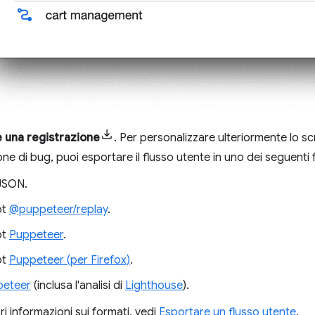
 una registrazione
. Per personalizzare ulteriormente lo sc
ne di bug, puoi esportare il flusso utente in uno dei seguenti 
 JSON.
pt
@puppeteer/replay
.
pt
Puppeteer
.
pt
Puppeteer (per Firefox)
.
peteer
(inclusa l'analisi di
Lighthouse
).
ori informazioni sui formati, vedi
Esportare un flusso utente
.