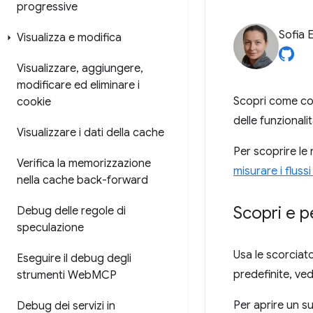
progressive
Sofia 
Visualizza e modifica
Visualizzare
,
aggiungere
,
modificare ed eliminare i
Scopri come con
cookie
delle funzionali
Visualizzare i dati della cache
Per scoprire le 
Verifica la memorizzazione
misurare i fluss
nella cache back-forward
Scopri e p
Debug delle regole di
speculazione
Usa le scorciat
Eseguire il debug degli
predefinite, ve
strumenti Web
MCP
Per aprire un s
Debug dei servizi in