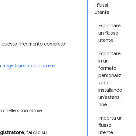
i flussi
utente
Esportare
un flusso
utente
in questo riferimento completo
Esportare
in un
ta
Registrare, riprodurre e
formato
personaliz
zato
installando
un'estensi
one
co delle scorciatoie
Importa un
flusso
gistratore
, fai clic su
utente