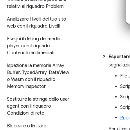
relativi al riquadro Problemi
Analizzare i livelli del tuo sito
web con il riquadro Livelli
Esegui il debug dei media
player con il riquadro
Contenuti multimediali
Esportare
segnalazio
Ispeziona la memoria Array
Buffer
,
Typed
Array
,
Data
View
File
o Wasm con il riquadro
Memory inspector
Scri
Scri
Sostituire la stringa dello user
agent con il riquadro
Scri
Condizioni di rete
Pup
Bloccare o limitare
Per ulteri