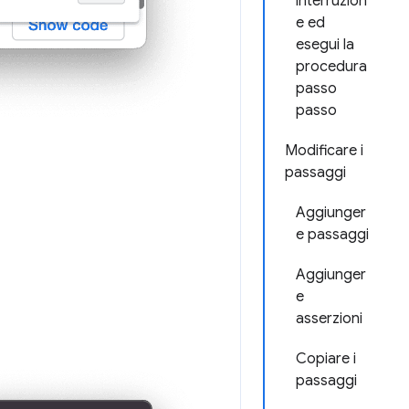
interruzion
e ed
esegui la
procedura
passo
passo
Modificare i
passaggi
Aggiunger
e passaggi
Aggiunger
e
asserzioni
Copiare i
passaggi