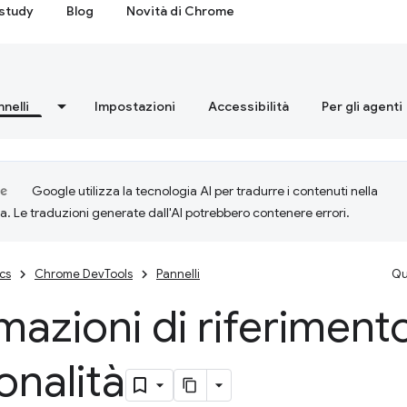
study
Blog
Novità di Chrome
nnelli
Impostazioni
Accessibilità
Per gli agenti
Google utilizza la tecnologia AI per tradurre i contenuti nella
ta. Le traduzioni generate dall'AI potrebbero contenere errori.
cs
Chrome DevTools
Pannelli
Qu
mazioni di riferimento
onalità