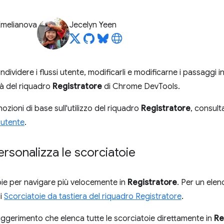
Emelianova
Jecelyn Yeen
dividere i flussi utente, modificarli e modificarne i passaggi 
tà del riquadro
Registratore
di Chrome DevTools.
nozioni di base sull'utilizzo del riquadro
Registratore
, consul
i utente
.
ersonalizza le scorciatoie
oie per navigare più velocemente in
Registratore
. Per un elen
di
Scorciatoie da tastiera del riquadro Registratore
.
uggerimento che elenca tutte le scorciatoie direttamente in
Re