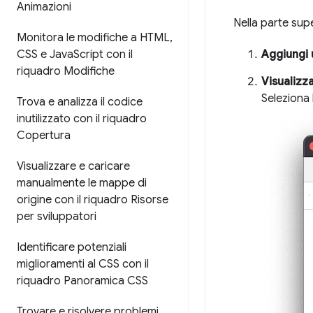
Animazioni
Nella parte sup
Monitora le modifiche a HTML
,
CSS e Java
Script con il
Aggiungi 
riquadro Modifiche
Visualizza
Seleziona
Trova e analizza il codice
inutilizzato con il riquadro
Copertura
Visualizzare e caricare
manualmente le mappe di
origine con il riquadro Risorse
per sviluppatori
Identificare potenziali
miglioramenti al CSS con il
riquadro Panoramica CSS
Trovare e risolvere problemi