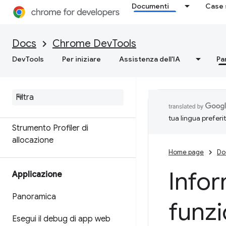
Documenti
Case 
Memoria
Panoramica
Docs
Chrome DevTools
DevTools
Per iniziare
Assistenza dell'IA
Pa
Terminologia della memoria
Risolvere i problemi di memoria
Registra snapshot dell'heap
tua lingua preferi
Strumento Profiler di
allocazione
Home page
Do
Infor
Applicazione
Panoramica
funzi
Esegui il debug di app web