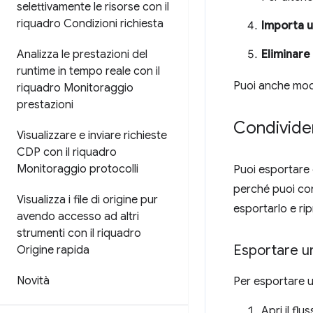
selettivamente le risorse con il
riquadro Condizioni richiesta
Importa u
Analizza le prestazioni del
Eliminare
runtime in tempo reale con il
Puoi anche modi
riquadro Monitoraggio
prestazioni
Condivider
Visualizzare e inviare richieste
CDP con il riquadro
Monitoraggio protocolli
Puoi esportare 
perché puoi con
Visualizza i file di origine pur
esportarlo e rip
avendo accesso ad altri
strumenti con il riquadro
Esportare un
Origine rapida
Novità
Per esportare u
Apri il fl