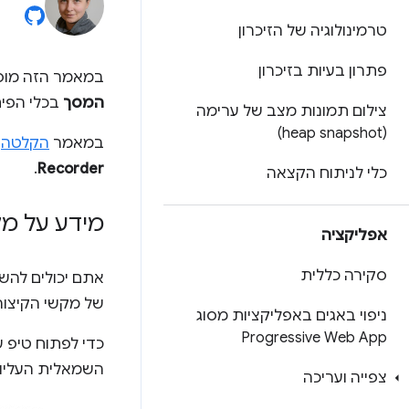
טרמינולוגיה של הזיכרון
פתרון בעיות בזיכרון
במאמר הזה מוסב
המסך
בכלי הפיתוח ל
צילום תמונות מצב של ערימה
(heap snapshot)
במאמר
הקלטה, 
.
Recorder
כלי לניתוח הקצאה
מידע על מ
אפליקציה
סקירה כללית
אתם יכולים להש
של מקשי הקיצור
ניפוי באגים באפליקציות מסוג
Progressive Web App
כדי לפתוח טיפ ע
השמאלית העליונ
צפייה ועריכה