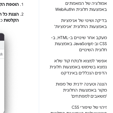
אמולציה של המאמתים
הוספת הק
באמצעות חלונית Web
Authn
הצגת כל 
הקלטות
כד
בדיקה ושינוי של אנימציות
באמצעות החלונית 'אנימציות'
מעקב אחר שינויים ב-HTML
,
ב-
CSS וב-Java
Script באמצעות
חלונית השינויים
אפשר למצוא ולנתח קוד שלא
נמצא בשימוש באמצעות חלונית
הדפים הנכללים באינדקס
הצגה וטעינה ידנית של מפות
מקור באמצעות החלונית
'משאבים למפתחים'
זיהוי של שיפורי CSS