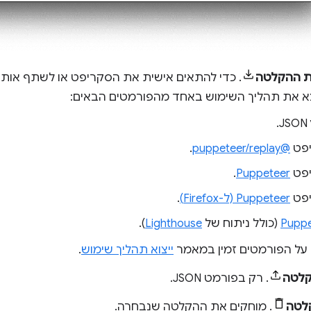
ת ההקלטה
. כדי להתאים אישית את הסקריפט או לשתף אותו ל
א את תהליך השימוש באחד מהפורמטים הבאים:
.
פט
@puppeteer/replay
.
פט
Puppeteer
.
פט
Puppeteer (ל-Firefox)
.
Puppe
(כולל ניתוח של
Lighthouse
).
 על הפורמטים זמין במאמר
ייצוא תהליך שימוש
.
קלטה
. רק בפורמט JSON.
לטה
. מוחקים את ההקלטה שנבחרה.