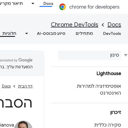
התאמה אישית של נתוני
Docs
תיאור מקרים
הביצועים באמצעות API
להרחבה
Chrome DevTools
Docs
מקבלים תובנות פרקטיות לגבי
DevTools
מתחילים
סיוע מבוסס-AI
חלוניות
ביצועי האתר
שמירת נתוני מעקב אחר
ביצועים
המועדפת עליך. בתרג
Lighthouse
אופטימיזציה למהירות
דף הבית
Docs
האינטרנט
הסבר 
זיכרון
סקירה כללית
lianova