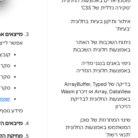
פוטנציאליים באמצעות החלונית
'סקירה כללית של CSS'
איתור ותיקון בעיות בחלונית
'בעיות'
מייצאים א
ניתוח השכבות של האתר
אפשר לייצ
באמצעות חלונית השכבות
קובץ JSON
ניפוי באגים בנגני מדיה
סקרי
באמצעות חלונית המדיה
סקרי
בדיקה של Array
Typed
,
Buffer
סקרי
Data
,
Array
View או זיכרון Wasm
teer
באמצעות החלונית לבדיקת
הזיכרון
מידע נוסף
שינוי המחרוזת של סוכן
מייבאים ה
המשתמש באמצעות החלונית
'תנאי רשת'
מחיקת הק