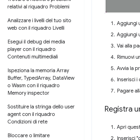
relativi al riquadro Problemi
Analizzare i livelli del tuo sito
Aggiungi u
web con il riquadro Livelli
Aggiungi u
Esegui il debug dei media
Vai alla pa
player con il riquadro
Contenuti multimediali
Rimuovi un
Avvia la 
Ispeziona la memoria Array
Buffer
,
Typed
Array
,
Data
View
Inserisci 
o Wasm con il riquadro
Pagare all
Memory inspector
Sostituire la stringa dello user
Registra u
agent con il riquadro
Condizioni di rete
Apri ques
Bloccare o limitare
Inserisci 