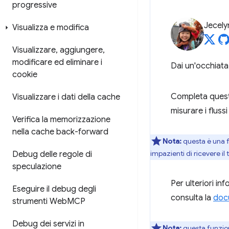
progressive
Jecely
Visualizza e modifica
Visualizzare
,
aggiungere
,
modificare ed eliminare i
Dai un'occhiata
cookie
Completa questo
Visualizzare i dati della cache
misurare i flussi
Verifica la memorizzazione
nella cache back-forward
Nota:
questa è una f
impazienti di ricevere il
Debug delle regole di
speculazione
Per ulteriori in
Eseguire il debug degli
consulta la
docu
strumenti Web
MCP
Debug dei servizi in
Nota:
questa funzion