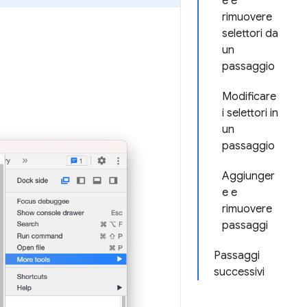
e e
rimuovere
selettori da
un
passaggio
Modificare
i selettori in
un
passaggio
Aggiunger
e e
rimuovere
passaggi
Passaggi
successivi