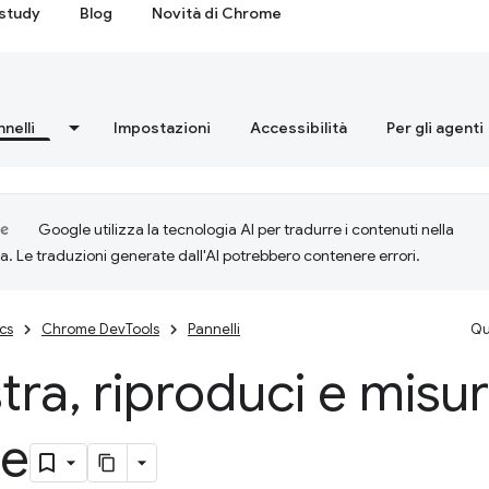
study
Blog
Novità di Chrome
nnelli
Impostazioni
Accessibilità
Per gli agenti
Google utilizza la tecnologia AI per tradurre i contenuti nella
ta. Le traduzioni generate dall'AI potrebbero contenere errori.
cs
Chrome DevTools
Pannelli
Qu
tra
,
riproduci e misura
te