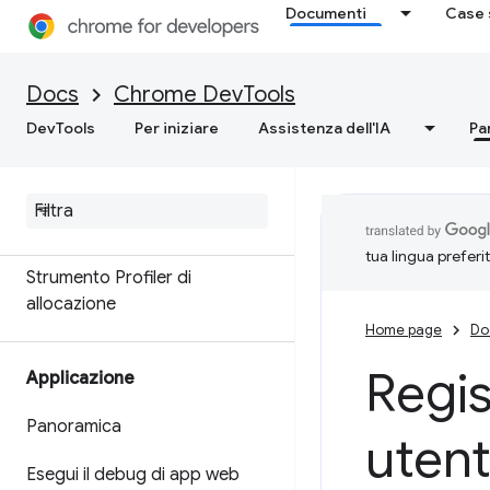
Documenti
Case 
Memoria
Panoramica
Docs
Chrome DevTools
DevTools
Per iniziare
Assistenza dell'IA
Pa
Terminologia della memoria
Risolvere i problemi di memoria
Registra snapshot dell'heap
tua lingua preferi
Strumento Profiler di
allocazione
Home page
Do
Regis
Applicazione
Panoramica
uten
Esegui il debug di app web