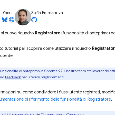
n Yeen
Sofia Emelianova
 al nuovo riquadro
Registratore
(funzionalità di anteprima) ne
 tutorial per scoprire come utilizzare il riquadro
Registrato
 utente.
unzionalità di anteprima in Chrome 97. Il nostro team sta lavorando at
 tuo
feedback
per ulteriori miglioramenti.
formazioni su come condividere i flussi utente registrati, modifi
mentazione di riferimento delle funzionalità di Registratore
.
alità è disponibile solo in Chrome, non in Chromium.