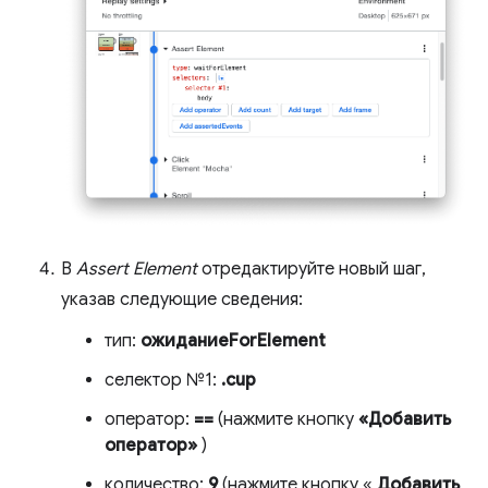
В
Assert Element
отредактируйте новый шаг,
указав следующие сведения:
тип:
ожиданиеForElement
селектор №1:
.cup
оператор:
==
(нажмите кнопку
«Добавить
оператор»
)
количество:
9
(нажмите кнопку «
Добавить