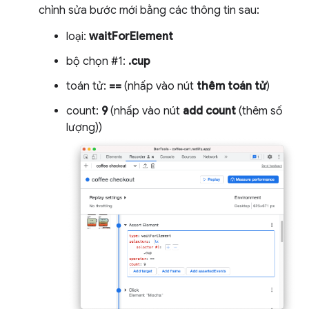
chỉnh sửa bước mới bằng các thông tin sau:
loại:
waitForElement
bộ chọn #1:
.cup
toán tử:
==
(nhấp vào nút
thêm toán tử
)
count:
9
(nhấp vào nút
add count
(thêm số
lượng))