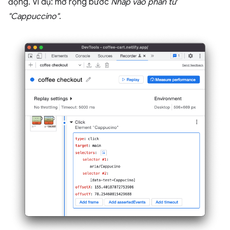
động. Ví dụ: mở rộng bước
Nhấp vào phần tử
"Cappuccino"
.