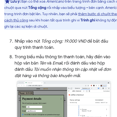
Lưu ý:
Bạn có thể xoá
Americano
trên trang trình đơn bằng cách 
chuột qua nút
Tổng cộng
rồi nhấp vào biểu tượng
-
bên cạnh
Americ
trong trình đơn bật lên. Tuy nhiên, bạn sẽ phải
thêm bước di chuột th
cách thủ công
sau khi hoàn tất quá trình ghi vì
Trình ghi
không tự độ
ghi lại các sự kiện di chuột.
Nhấp vào nút
Tổng cộng: 19.000 VND
để bắt đầu
quy trình thanh toán.
Trong biểu mẫu thông tin thanh toán, hãy điền vào
hộp văn bản
Tên
và
Email
, rồi đánh dấu vào hộp
đánh dấu
Tôi muốn nhận thông tin cập nhật về đơn
đặt hàng và thông báo khuyến mãi.