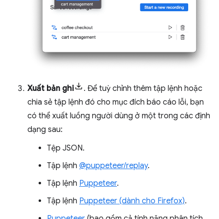
Xuất bản ghi
. Để tuỳ chỉnh thêm tập lệnh hoặc
chia sẻ tập lệnh đó cho mục đích báo cáo lỗi, bạn
có thể xuất luồng người dùng ở một trong các định
dạng sau:
Tệp JSON.
Tập lệnh
@puppeteer/replay
.
Tập lệnh
Puppeteer
.
Tập lệnh
Puppeteer (dành cho Firefox)
.
Puppeteer
(bao gồm cả tính năng phân tích