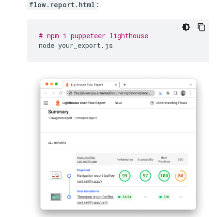
flow.report.html
:
# npm i puppeteer lighthouse
node