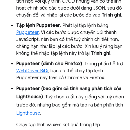
tích hợp với quy trình CI/CD nhưng vẫn có thể linh
hoạt chỉnh sửa các bước dưới dạng JSON, sau đó
chuyển đổi và nhập lại các bước đó vào
Trình ghi
.
Tập lệnh Puppeteer
. Phát lại tập lệnh bằng
Puppeteer
. Vì các bước được chuyển đổi thành
JavaScript, nên bạn có thể tuỳ chỉnh chi tiết hơn,
chẳng hạn như lặp lại các bước. Xin lưu ý rằng bạn
không thể nhập tập lệnh này trở lại
Trình ghi
.
Puppeteer (dành cho Firefox)
. Trong phần hỗ trợ
WebDriver BiDi
, bạn có thể chạy tập lệnh
Puppeteer này trên cả Chrome và Firefox.
Puppeteer (bao gồm cả tính năng phân tích của
Lighthouse)
. Tuỳ chọn xuất này giống với tuỳ chọn
trước đó, nhưng bao gồm mã tạo ra bản phân tích
Lighthouse
.
Chạy tập lệnh và xem kết quả trong tệp