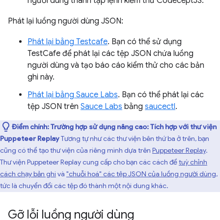
người dùng thành tập lệnh kiểm thử CodeceptJS.
Phát lại luồng người dùng JSON:
Phát lại bằng Testcafe
. Bạn có thể sử dụng
TestCafe để phát lại các tệp JSON chứa luồng
người dùng và tạo báo cáo kiểm thử cho các bản
ghi này.
Phát lại bằng Sauce Labs
. Bạn có thể phát lại các
tệp JSON trên
Sauce Labs
bằng
saucectl
.
Điểm chính:
Trường hợp sử dụng nâng cao: Tích hợp với thư viện
Puppeteer Replay
Tương tự như các thư viện bên thứ ba ở trên, bạn
cũng có thể tạo thư viện của riêng mình dựa trên
Puppeteer Replay
.
Thư viện Puppeteer Replay cung cấp cho bạn các cách để
tuỳ chỉnh
cách chạy bản ghi
và
"chuỗi hoá" các tệp JSON của luồng người dùng
,
tức là chuyển đổi các tệp đó thành một nội dung khác.
Gỡ lỗi luồng người dùng