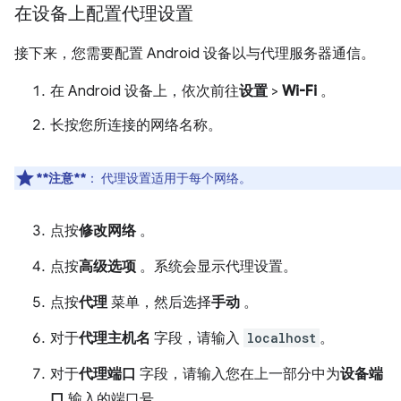
在设备上配置代理设置
接下来，您需要配置 Android 设备以与代理服务器通信。
在 Android 设备上，依次前往
设置
>
Wi-Fi
。
长按您所连接的网络名称。
**注意**
：
代理设置适用于每个网络。
点按
修改网络
。
点按
高级选项
。系统会显示代理设置。
点按
代理
菜单，然后选择
手动
。
对于
代理主机名
字段，请输入
localhost
。
对于
代理端口
字段，请输入您在上一部分中为
设备端
口
输入的端口号。