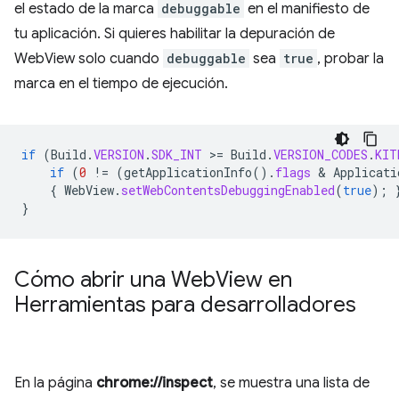
el estado de la marca
debuggable
en el manifiesto de
tu aplicación. Si quieres habilitar la depuración de
WebView solo cuando
debuggable
sea
true
, probar la
marca en el tiempo de ejecución.
if
(
Build
.
VERSION
.
SDK_INT
>
=
Build
.
VERSION_CODES
.
KIT
if
(
0
!=
(
getApplicationInfo
().
flags
 & 
Applicati
{
WebView
.
setWebContentsDebuggingEnabled
(
true
);
}
Cómo abrir una Web
View en
Herramientas para desarrolladores
En la página
chrome://inspect
, se muestra una lista de