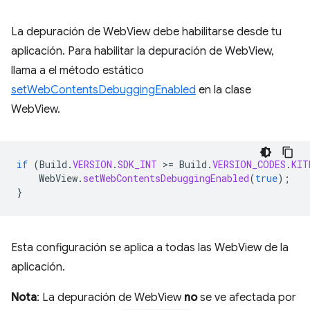
La depuración de WebView debe habilitarse desde tu
aplicación. Para habilitar la depuración de WebView,
llama a el método estático
setWebContentsDebuggingEnabled
en la clase
WebView.
if
(
Build
.
VERSION
.
SDK_INT
>
=
Build
.
VERSION_CODES
.
KIT
WebView
.
setWebContentsDebuggingEnabled
(
true
);
}
Esta configuración se aplica a todas las WebView de la
aplicación.
Nota
: La depuración de WebView
no
se ve afectada por