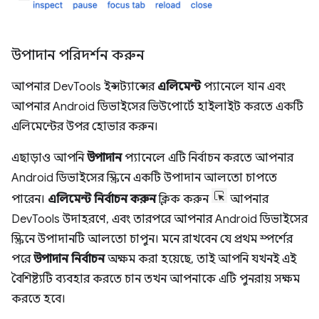
উপাদান পরিদর্শন করুন
আপনার DevTools ইন্সট্যান্সের
এলিমেন্ট
প্যানেলে যান এবং
আপনার Android ডিভাইসের ভিউপোর্টে হাইলাইট করতে একটি
এলিমেন্টের উপর হোভার করুন।
এছাড়াও আপনি
উপাদান
প্যানেলে এটি নির্বাচন করতে আপনার
Android ডিভাইসের স্ক্রিনে একটি উপাদান আলতো চাপতে
পারেন।
এলিমেন্ট নির্বাচন করুন
ক্লিক করুন
আপনার
DevTools উদাহরণে, এবং তারপরে আপনার Android ডিভাইসের
স্ক্রিনে উপাদানটি আলতো চাপুন। মনে রাখবেন যে প্রথম স্পর্শের
পরে
উপাদান নির্বাচন
অক্ষম করা হয়েছে, তাই আপনি যখনই এই
বৈশিষ্ট্যটি ব্যবহার করতে চান তখন আপনাকে এটি পুনরায় সক্ষম
করতে হবে।