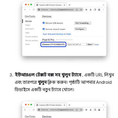
ইউআরএল টেক্সট বক্স সহ খুলুন ট্যাবে
, একটি URL লিখুন
এবং তারপরে
খুলুন
ক্লিক করুন। পৃষ্ঠাটি আপনার Android
ডিভাইসে একটি নতুন ট্যাবে খোলে।