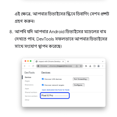
এই ক্ষেত্রে, আপনার ডিভাইসের স্ক্রিনে ডিবাগিং সেশন প্রম্পট
গ্রহণ করুন।
আপনি যদি আপনার Android ডিভাইসের মডেলের নাম
দেখতে পান, DevTools সফলভাবে আপনার ডিভাইসের
সাথে সংযোগ স্থাপন করেছে।