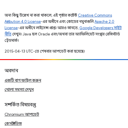
অন্য কিছু উল্লেখ না করা থাকলে, এই পৃষ্ঠার কন্টেন্ট
Creative Commons
Attribution 4.0 License
-এর অধীনে এবং কোডের নমুনাগুলি
Apache 2.0
License
-এর অধীনে লাইসেন্স প্রাপ্ত। আরও জানতে,
Google Developers সাইট
নীতি
দেখুন। Java হল Oracle এবং/অথবা তার অ্যাফিলিয়েট সংস্থার রেজিস্টার্ড
ট্রেডমার্ক।
2015-04-13 UTC-তে শেষবার আপডেট করা হয়েছে।
অবদান
একটি বাগ ফাইল করুন
খোলা সমস্যা দেখুন
সম্পর্কিত বিষয়বস্তু
Chromium আপডেট
কেস স্টাডিজ