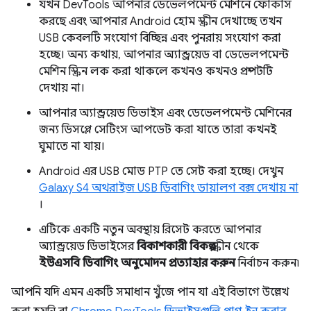
যখন DevTools আপনার ডেভেলপমেন্ট মেশিনে ফোকাস
করছে এবং আপনার Android হোম স্ক্রীন দেখাচ্ছে তখন
USB কেবলটি সংযোগ বিচ্ছিন্ন এবং পুনরায় সংযোগ করা
হচ্ছে। অন্য কথায়, আপনার অ্যান্ড্রয়েড বা ডেভেলপমেন্ট
মেশিন স্ক্রিন লক করা থাকলে কখনও কখনও প্রম্পটটি
দেখায় না।
আপনার অ্যান্ড্রয়েড ডিভাইস এবং ডেভেলপমেন্ট মেশিনের
জন্য ডিসপ্লে সেটিংস আপডেট করা যাতে তারা কখনই
ঘুমাতে না যায়।
Android এর USB মোড PTP তে সেট করা হচ্ছে। দেখুন
Galaxy S4 অথরাইজ USB ডিবাগিং ডায়ালগ বক্স দেখায় না
।
এটিকে একটি নতুন অবস্থায় রিসেট করতে আপনার
অ্যান্ড্রয়েড ডিভাইসের
বিকাশকারী বিকল্প
স্ক্রীন থেকে
ইউএসবি ডিবাগিং অনুমোদন প্রত্যাহার করুন
নির্বাচন করুন৷
আপনি যদি এমন একটি সমাধান খুঁজে পান যা এই বিভাগে উল্লেখ