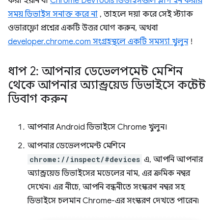
করা হয়নি বা
Chrome DevTools ডিভাইসগুলি প্লাগ ইন করার
সময় ডিভাইস সনাক্ত করে না
, তাহলে দয়া করে সেই স্ট্যাক
ওভারফ্লো প্রশ্নের একটি উত্তর যোগ করুন, অথবা
developer.chrome.com সংগ্রহস্থলে একটি সমস্যা খুলুন
!
ধাপ 2: আপনার ডেভেলপমেন্ট মেশিন
থেকে আপনার অ্যান্ড্রয়েড ডিভাইসে কন্টেন্ট
ডিবাগ করুন
আপনার Android ডিভাইসে Chrome খুলুন।
আপনার ডেভেলপমেন্ট মেশিনে
chrome://inspect/#devices
এ, আপনি আপনার
অ্যান্ড্রয়েড ডিভাইসের মডেলের নাম, এর ক্রমিক নম্বর
দেখেন। এর নীচে, আপনি বন্ধনীতে সংস্করণ নম্বর সহ
ডিভাইসে চলমান Chrome-এর সংস্করণ দেখতে পারেন৷