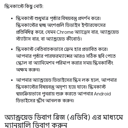
স্ক্রিনকাস্টে কিছু নোট:
স্ক্রিনকাস্ট শুধুমাত্র পৃষ্ঠার বিষয়বস্তু প্রদর্শন করে।
স্ক্রিনকাস্টের স্বচ্ছ অংশগুলি ডিভাইস ইন্টারফেসের
প্রতিনিধিত্ব করে, যেমন Chrome অ্যাড্রেস বার, অ্যান্ড্রয়েড
স্ট্যাটাস বার, বা অ্যান্ড্রয়েড কীবোর্ড।
স্ক্রিনকাস্ট নেতিবাচকভাবে ফ্রেম হার প্রভাবিত করে।
আপনার পৃষ্ঠার পারফরম্যান্সের আরও সঠিক ছবি পেতে
স্ক্রোল বা অ্যানিমেশন পরিমাপ করার সময় স্ক্রিনকাস্টিং
অক্ষম করুন।
আপনার অ্যান্ড্রয়েড ডিভাইসের স্ক্রিন লক হলে, আপনার
স্ক্রিনকাস্টের বিষয়বস্তু অদৃশ্য হয়ে যাবে। স্ক্রিনকাস্ট
স্বয়ংক্রিয়ভাবে পুনরায় শুরু করতে আপনার Android
ডিভাইসের স্ক্রীন আনলক করুন।
অ্যান্ড্রয়েড ডিবাগ ব্রিজ (এডিবি) এর মাধ্যমে
ম্যানুয়ালি ডিবাগ করুন