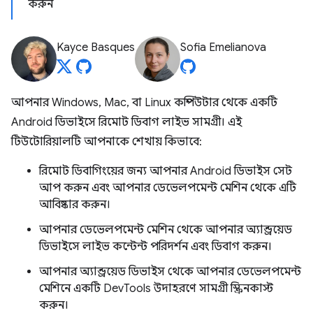
করুন
Kayce Basques
Sofia Emelianova
আপনার Windows, Mac, বা Linux কম্পিউটার থেকে একটি
Android ডিভাইসে রিমোট ডিবাগ লাইভ সামগ্রী। এই
টিউটোরিয়ালটি আপনাকে শেখায় কিভাবে:
রিমোট ডিবাগিংয়ের জন্য আপনার Android ডিভাইস সেট
আপ করুন এবং আপনার ডেভেলপমেন্ট মেশিন থেকে এটি
আবিষ্কার করুন।
আপনার ডেভেলপমেন্ট মেশিন থেকে আপনার অ্যান্ড্রয়েড
ডিভাইসে লাইভ কন্টেন্ট পরিদর্শন এবং ডিবাগ করুন।
আপনার অ্যান্ড্রয়েড ডিভাইস থেকে আপনার ডেভেলপমেন্ট
মেশিনে একটি DevTools উদাহরণে সামগ্রী স্ক্রিনকাস্ট
করুন।