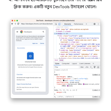
ক্লিক করুন। একটি নতুন DevTools উদাহরণ খোলে৷