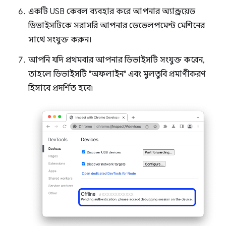
একটি USB কেবল ব্যবহার করে আপনার অ্যান্ড্রয়েড
ডিভাইসটিকে সরাসরি আপনার ডেভেলপমেন্ট মেশিনের
সাথে সংযুক্ত করুন।
আপনি যদি প্রথমবার আপনার ডিভাইসটি সংযুক্ত করেন,
তাহলে ডিভাইসটি "অফলাইন" এবং মুলতুবি প্রমাণীকরণ
হিসাবে প্রদর্শিত হবে৷