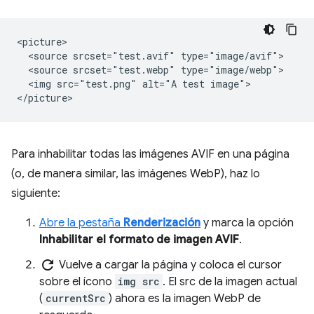
<picture>

  <source srcset="test.avif" type="image/avif">

  <source srcset="test.webp" type="image/webp">

  <img src="test.png" alt="A test image">

Para inhabilitar todas las imágenes AVIF en una página
(o, de manera similar, las imágenes WebP), haz lo
siguiente:
Abre la pestaña
Renderización
y marca la opción
Inhabilitar el formato de imagen AVIF
.
refresh
Vuelve a cargar la página y coloca el cursor
sobre el ícono
img src
. El src de la imagen actual
(
currentSrc
) ahora es la imagen WebP de