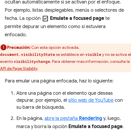
ocultan automáticamente si se activan por el enfoque.
Por ejemplo, listas desplegables, menús o selectores de
check_box
fecha. La opción
Emulate a focused page
te
permite depurar un elemento como si estuviera
enfocado.
Precaución:
Con esta opción activada,
se establece en
y no se activa el
document.visibilityState
visible
evento
. Para obtener más información, consulta la
visibilitychange
API de Page Visibility
.
Para emular una página enfocada, haz lo siguiente:
Abre una página con el elemento que deseas
depurar, por ejemplo, el
sitio web de YouTube
con
su barra de búsqueda.
En la página,
abre la pestaña
Rendering
y, luego,
marca y borra la opción
Emulate a focused page
.