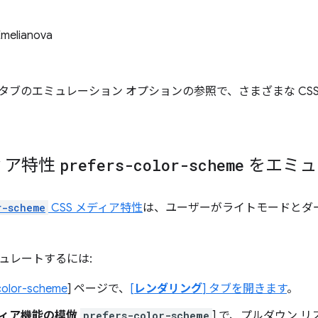
Emelianova
] タブのエミュレーション オプションの参照で、さまざまな CS
ディア特性
prefers-color-scheme
をエミュ
r-scheme
CSS メディア特性
は、ユーザーがライトモードとダ
ュレートするには:
color-scheme
] ページで、
[
レンダリング
] タブを開きます
。
メディア機能の模倣
prefers-color-scheme
] で、プルダウン 