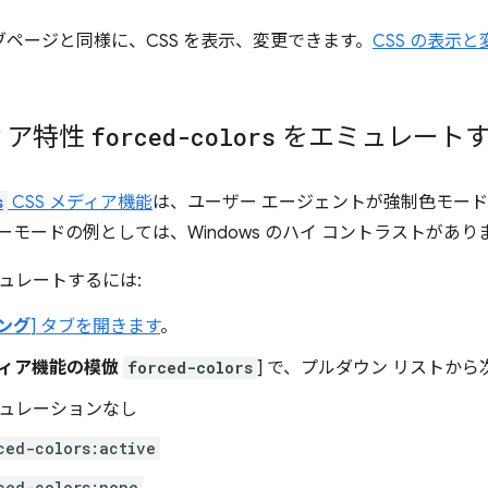
ブページと同様に、CSS を表示、変更できます。
CSS の表示
ディア特性
forced-colors
をエミュレート
s
CSS メディア機能
は、ユーザー エージェントが強制色モー
ーモードの例としては、Windows のハイ コントラストがあり
ュレートするには:
ング
] タブを開きます
。
メディア機能の模倣
forced-colors
] で、プルダウン リストか
ュレーションなし
ced-colors:active
ced-colors:none