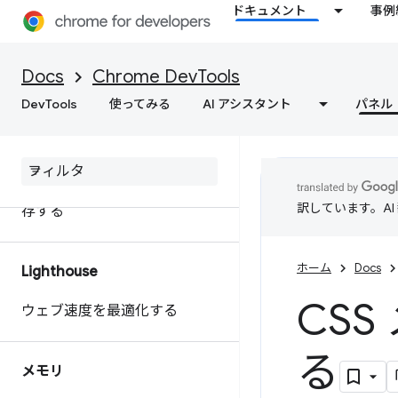
ドキュメント
事例
extensibility API を使用してパ
フォーマンス データをカスタ
マイズする
Docs
Chrome DevTools
DevTools
使ってみる
AI アシスタント
パネル
ウェブサイトのパフォーマンス
に関する行動につながるインサ
イトを取得
パフォーマンス トレースを保
訳しています。A
存する
ホーム
Docs
Lighthouse
CS
ウェブ速度を最適化する
る
メモリ