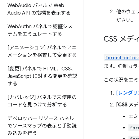
Web
Audio パネルで Web
他のウェ
Audio API の指標を表示する
ださい。
Web
Authn パネルで認証シス
テムをエミュレートする
CSS メ
[アニメーション] パネルでアニ
メーションを検査して変更する
forced-color
ます。強制カラ
[変更] パネルで HTML、CSS、
Java
Script に対する変更を確認
この状況をエミ
する
[
レンダリ
[カバレッジ] パネルで未使用の
[
CSS 
コードを見つけて分析する
エミ
デベロッパー リソース パネル
でソースマップの表示と手動読
for
み込みを行う
for