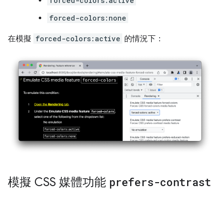
forced-colors:active
forced-colors:none
在模擬
forced-colors:active
的情況下：
模擬 CSS 媒體功能
prefers-contrast