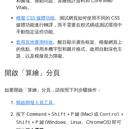
和圖塊、捲動問題、算繪統計資料和 Core Web
Vitals。
模擬 CSS 媒體功能
。測試網頁如何使用不同的 CSS
媒體功能進行轉譯，而不需要在程式碼或測試環境中
手動指定這些功能。
套用其他實用特效
。醒目顯示廣告框架、模擬網頁上
的焦點、停用本機字型和圖片格式、啟用自動深色主
題，以及模擬視力障礙。
開啟「算繪」分頁
如要開啟「算繪」
分頁，請按照下列步驟操作：
開啟開發人員工具
。
按下
Command
+
Shift
+
P
鍵 (Mac) 或
Control
+
Shift
+
P
鍵 (Windows、Linux、ChromeOS) 即可