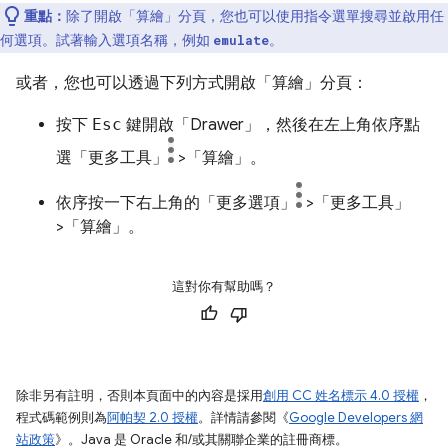
重點：
除了開啟「算繪」
分頁，您也可以使用指令選單搜尋並啟用任
何選項。試著輸入選項名稱，例如
。
emulate
或者，您也可以透過下列方式開啟「算繪」
分頁：
按下
Esc
鍵開啟「Drawer」，然後在左上角依序點
選「更多工具」
>「算繪」
。
依序按一下右上角的「更多選項」
>「更多工具」
>「算繪」
。
這對你有幫助嗎？
除非另有註明，否則本頁面中的內容是採用
創用 CC 姓名標示 4.0 授權
，
程式碼範例則為
阿帕契 2.0 授權
。詳情請參閱《
Google Developers 網
站政策
》。Java 是 Oracle 和/或其關聯企業的註冊商標。