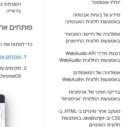
'מילוי אוטומטי'
השבתת גופנ
בראייה.
מידע על בעיות אבטחה
באמצעות חלונית האבטחה
פותחים את 
אמולציה של חיישני המכשיר
באמצעות חלונית החיישנים
כדי לפתוח את ה
הצגת מדדי Web
Audio API
פותחים את
באמצעות החלונית Web
Audio
מקישים על
אמולציה של המאמתים
ChromeOS) כדי לפתוח א
באמצעות חלונית Web
Authn
בדיקה ושינוי של אנימציות
באמצעות החלונית 'אנימציות'
מעקב אחר שינויים ב-HTML
,
ב-
CSS וב-Java
Script באמצעות
חלונית השינויים