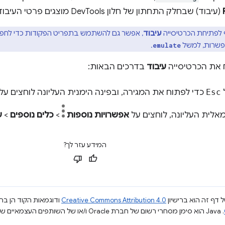
(עיבוד) שבחלק התחתון של חלון DevTools מוצגים פרטי העיבוד.
לפתיחת הכרטיסייה
עיבוד
, אפשר גם להשתמש בתפריט הפקודות כדי לחפש
פשרות, למשל
.
emulate
 את הכרטיסייה
עיבוד
בדרכים הבאות:
Esc
כדי לפתוח את המגירה, ובפינה הימנית העליונה לוחצים על
אלית העליונה, לוחצים על
אפשרויות נוספות
>
כלים נוספים
>
ע
המידע עזר לך?
 דף זה הוא ברישיון
Creative Commons Attribution 4.0
ודוגמאות הקוד הן ברי
.‏ Java הוא סימן מסחרי רשום של חברת Oracle ו/או של השותפים העצמאיים שלה.