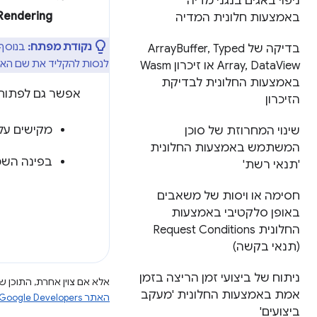
ניפוי באגים בנגני מדיה
Rendering
באמצעות חלונית המדיה
נקודת מפתח:
בנוסף 
בדיקה של Array
Typed
,
Buffer
לנסות להקליד את שם הא
Data
,
Array
View או זיכרון Wasm
באמצעות החלונית לבדיקת
אפשר גם לפתוח
הזיכרון
מקישים על
שינוי המחרוזת של סוכן
המשתמש באמצעות החלונית
בפינה השמ
'תנאי רשת'
חסימה או ויסות של משאבים
באופן סלקטיבי באמצעות
החלונית Request Conditions
(תנאי בקשה)
ניתוח של ביצועי זמן הריצה בזמן
אלא אם צוין אחרת, התוכן של
אמת באמצעות החלונית 'מעקב
האתר Google Developers‏
ביצועים'