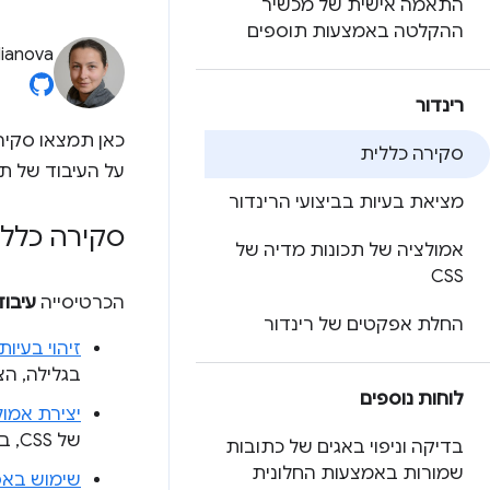
התאמה אישית של מכשיר
ההקלטה באמצעות תוספים
lianova
רינדור
כאן תמצאו סקיר
סקירה כללית
על העיבוד של תו
מציאת בעיות בביצועי הרינדור
סקירה כללי
אמולציה של תכונות מדיה של
CSS
הכרטיסייה
עיבוד
החלת אפקטים של רינדור
זיהוי בעיות
בגלילה, הצגת נ
לוחות נוספים
יצירת אמולצ
של CSS, בלי לציין אותן באופן ידני בקוד או בסביבת הבדיקה.
בדיקה וניפוי באגים של כתובות
שמורות באמצעות החלונית
שימוש באפ