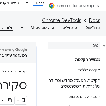
Docs
תיאור מקרים
ניפוי באגים בכלי WebMCP
שירותי רקע לניפוי באגים
Chrome DevTools
Docs
הצגת פרטי המסגרת
DevTools
מתחילים
סיוע מבוסס-AI
חלוניות
הצגת נתוני מטמון
האפליקציה
המועדפת עליך. בתרג
מכשיר הקלטה
סקירה כללית
דף הבית
Docs
סקירה
הקלטה
,
הפעלה מחדש ומדידה
של זרימות המשתמשים
הסבר על התכונות