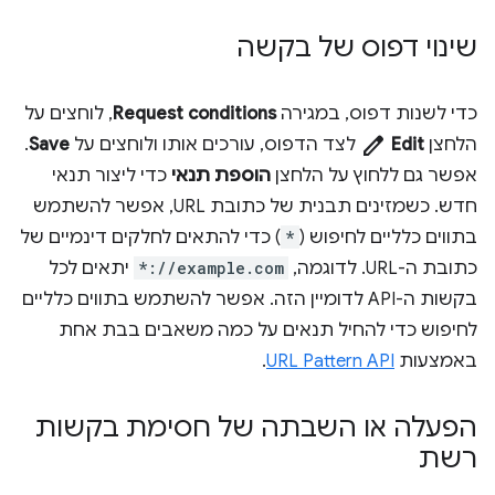
שינוי דפוס של בקשה
כדי לשנות דפוס, במגירה
Request conditions
, לוחצים על
edit
הלחצן
Edit
לצד הדפוס, עורכים אותו ולוחצים על
Save
.
אפשר גם ללחוץ על הלחצן
הוספת תנאי
כדי ליצור תנאי
חדש. כשמזינים תבנית של כתובת URL, אפשר להשתמש
בתווים כלליים לחיפוש (
*
) כדי להתאים לחלקים דינמיים של
כתובת ה-URL. לדוגמה,
*://example.com
יתאים לכל
בקשות ה-API לדומיין הזה. אפשר להשתמש בתווים כלליים
לחיפוש כדי להחיל תנאים על כמה משאבים בבת אחת
באמצעות
URL Pattern API
.
הפעלה או השבתה של חסימת בקשות
רשת