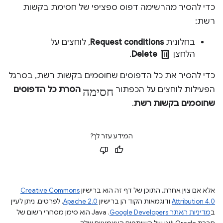
כדי להסיר מהרשימה דפוס ספציפי של חסימת בקשות
רשת:
בחלונית
Request conditions
, לוחצים על
delete
הלחצן
Delete
.
כדי להסיר את כל הדפוסים שחוסמים בקשות רשת, בסרגל
חסימה
הפעילות לוחצים על הכפתור
הסרת כל הדפוסים
שחוסמים בקשות רשת
.
המידע עזר לך?
אלא אם צוין אחרת, התוכן של דף זה הוא ברישיון
Creative Commons
Attribution 4.0
ודוגמאות הקוד הן ברישיון
Apache 2.0
. לפרטים, ניתן לעיין
ב
מדיניות האתר Google Developers‏
.‏ Java הוא סימן מסחרי רשום של