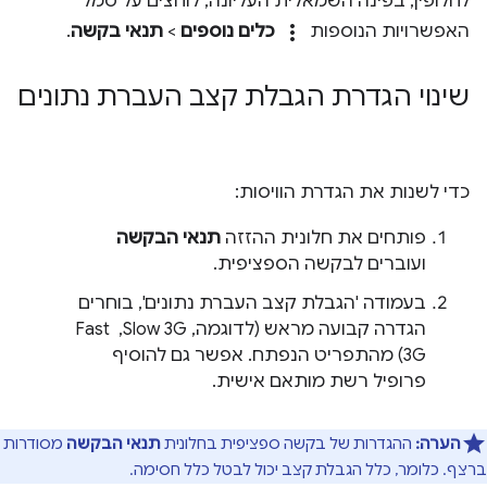
לחלופין, בפינה השמאלית העליונה, לוחצים על סמל
more_vert
האפשרויות הנוספות
כלים נוספים
>
תנאי בקשה
.
שינוי הגדרת הגבלת קצב העברת נתונים
כדי לשנות את הגדרת הוויסות:
פותחים את חלונית ההזזה
תנאי הבקשה
ועוברים לבקשה הספציפית.
בעמודה 'הגבלת קצב העברת נתונים', בוחרים
הגדרה קבועה מראש (לדוגמה, Slow 3G, ‏ Fast
3G) מהתפריט הנפתח. אפשר גם להוסיף
פרופיל רשת מותאם אישית.
הערה:
ההגדרות של בקשה ספציפית בחלונית
תנאי הבקשה
מסודרות
ברצף. כלומר, כלל הגבלת קצב יכול לבטל כלל חסימה.