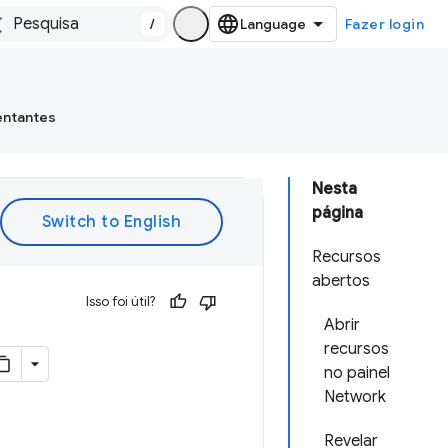
/
Fazer login
entantes
Nesta
página
Recursos
abertos
Isso foi útil?
Abrir
recursos
no painel
Network
Revelar