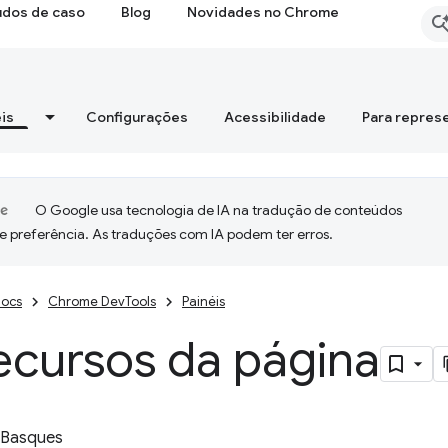
udos de caso
Blog
Novidades no Chrome
is
Configurações
Acessibilidade
Para repres
O Google usa tecnologia de IA na tradução de conteúdos
e preferência. As traduções com IA podem ter erros.
ocs
Chrome DevTools
Painéis
ecursos da página
 Basques