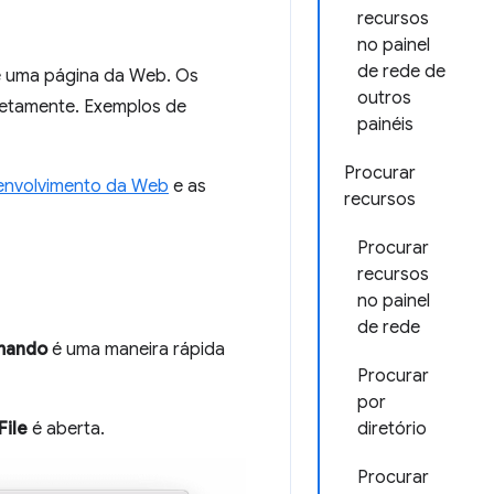
recursos
no painel
de rede de
de uma página da Web. Os
outros
retamente. Exemplos de
painéis
Procurar
envolvimento da Web
e as
recursos
Procurar
recursos
no painel
de rede
mando
é uma maneira rápida
Procurar
por
File
é aberta.
diretório
Procurar