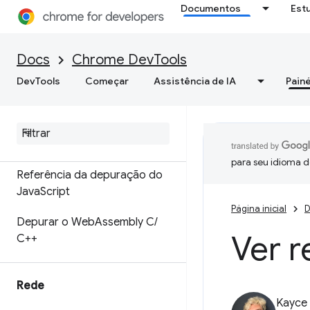
ignoreList
Documentos
Est
Configurar espaços de
trabalho para salvar
Docs
Chrome DevTools
alterações nos arquivos de
origem
DevTools
Começar
Assistência de IA
Painé
Substituir o conteúdo da Web
e os cabeçalhos de resposta
HTTP localmente
para seu idioma d
Referência da depuração do
Java
Script
Página inicial
D
Depurar o Web
Assembly C
/
Ver r
C++
Rede
Kayce