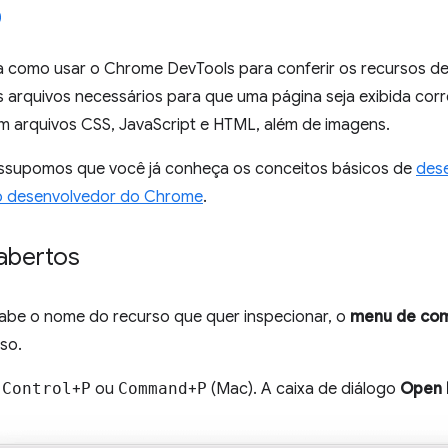
na como usar o Chrome DevTools para conferir os recursos 
s arquivos necessários para que uma página seja exibida cor
em arquivos CSS, JavaScript e HTML, além de imagens.
essupomos que você já conheça os conceitos básicos de
des
o desenvolvedor do Chrome
.
abertos
be o nome do recurso que quer inspecionar, o
menu de co
rso.
e
Control
+
P
ou
Command
+
P
(Mac). A caixa de diálogo
Open 