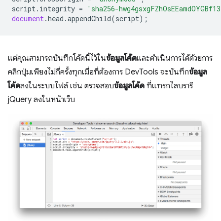
script
.
integrity
=
'sha256-hwg4gsxgFZhOsEEamdOYGBf13
document
.
head
.
appendChild
(
script
);
แต่คุณสามารถบันทึกโค้ดนี้ไว้ใน
ข้อมูลโค้ด
และดำเนินการได้ด้วยการ
คลิกปุ่มเพียงไม่กี่ครั้งทุกเมื่อที่ต้องการ DevTools จะบันทึก
ข้อมูล
โค้ด
ลงในระบบไฟล์ เช่น ตรวจสอบ
ข้อมูลโค้ด
ที่แทรกไลบรารี
jQuery ลงในหน้าเว็บ