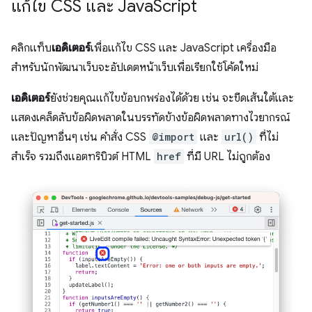
แก้ไข CSS และ Java
Script
คลิกแท็บ
เอดิเตอร์
เพื่อแก้ไข CSS และ JavaScript เครื่องมือ
สำหรับนักพัฒนาเว็บจะอัปเดตหน้าเว็บเพื่อเรียกใช้โค้ดใหม่
เอดิเตอร์
ยังช่วยคุณแก้ไขข้อบกพร่องได้ด้วย เช่น จะขีดเส้นใต้และ
แสดงเคล็ดลับข้อผิดพลาดในบรรทัดข้างข้อผิดพลาดทางไวยากรณ์
และปัญหาอื่นๆ เช่น คำสั่ง CSS
@import
และ
url()
ที่ไม่
สำเร็จ รวมถึงแอตทริบิวต์ HTML
href
ที่มี URL ไม่ถูกต้อง