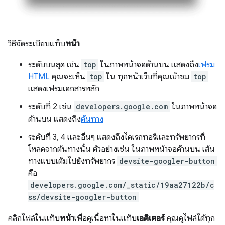
วิธีจัดระเบียบแท็บ
หน้า
ระดับบนสุด เช่น
top
ในภาพหน้าจอด้านบน แสดงถึง
เฟรม
HTML
คุณจะเห็น
top
ใน ทุกหน้าเว็บที่คุณเข้าชม
top
แสดงเฟรมเอกสารหลัก
ระดับที่ 2 เช่น
developers.google.com
ในภาพหน้าจอ
ด้านบน แสดงถึง
ต้นทาง
ระดับที่ 3, 4 และอื่นๆ แสดงถึงไดเรกทอรีและทรัพยากรที่
โหลดจากต้นทางนั้น ตัวอย่างเช่น ในภาพหน้าจอด้านบน เส้น
ทางแบบเต็มไปยังทรัพยากร
devsite-googler-button
คือ
developers.google.com/_static/19aa27122b/c
ss/devsite-googler-button
คลิกไฟล์ในแท็บ
หน้า
เพื่อดูเนื้อหาในแท็บ
เอดิเตอร์
คุณดูไฟล์ได้ทุก