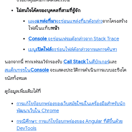
ช่วยให้คุณค้นหาโค้ดได้เร็วขึ้น
ไม่สนใจโค้ดของบุคคลที่สามที่รู้จัก
แผง
แหล่งที่มา
จะซ่อนแหล่งที่มาดังกล่าว
จากโครงสร้าง
ไฟล์ในแท็บ
หน้า
Console
จะซ่อนเฟรมดังกล่าวจาก Stack Trace
เมนู
เปิดไฟล์
จะซ่อนไฟล์ดังกล่าวจากผลการค้นหา
นอกจากนี้ หากเฟรมเวิร์กรองรับ
Call Stack
ในดีบักเกอร์
และ
สแต็กเทรซใน
Console
จะแสดงประวัติการดำเนินการแบบอะซิงโค
รนัสทั้งหมด
ดูข้อมูลเพิ่มเติมได้ที่
การแก้ไขข้อบกพร่องของเว็บสมัยใหม่ในเครื่องมือสำหรับนัก
พัฒนาเว็บใน Chrome
กรณีศึกษา: การแก้ไขข้อบกพร่องของ Angular ที่ดีขึ้นด้วย
DevTools