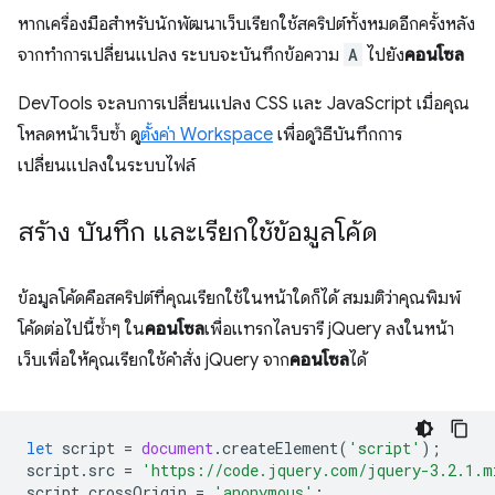
หากเครื่องมือสำหรับนักพัฒนาเว็บเรียกใช้สคริปต์ทั้งหมดอีกครั้งหลัง
จากทำการเปลี่ยนแปลง ระบบจะบันทึกข้อความ
A
ไปยัง
คอนโซล
DevTools จะลบการเปลี่ยนแปลง CSS และ JavaScript เมื่อคุณ
โหลดหน้าเว็บซ้ำ ดู
ตั้งค่า Workspace
เพื่อดูวิธีบันทึกการ
เปลี่ยนแปลงในระบบไฟล์
สร้าง บันทึก และเรียกใช้ข้อมูลโค้ด
ข้อมูลโค้ดคือสคริปต์ที่คุณเรียกใช้ในหน้าใดก็ได้ สมมติว่าคุณพิมพ์
โค้ดต่อไปนี้ซ้ำๆ ใน
คอนโซล
เพื่อแทรกไลบรารี jQuery ลงในหน้า
เว็บเพื่อให้คุณเรียกใช้คำสั่ง jQuery จาก
คอนโซล
ได้
let
script
=
document
.
createElement
(
'script'
);
script
.
src
=
'https://code.jquery.com/jquery-3.2.1.m
script
.
crossOrigin
=
'anonymous'
;