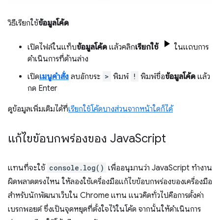
วิธีเรียกใช้
ข้อมูลโค้ด
เปิดไฟล์ในแท็บ
ข้อมูลโค้ด
แล้วคลิก
เรียกใช้
ในแถบการ
ดำเนินการที่ด้านล่าง
เปิด
เมนูคำสั่ง
ลบอักขระ
>
พิมพ์
!
พิมพ์ชื่อ
ข้อมูลโค้ด
แล้ว
กด Enter
ดูข้อมูลเพิ่มเติมได้ที่
เรียกใช้โค้ดบางส่วนจากหน้าใดก็ได้
แก้ไขข้อบกพร่องของ Java
Script
แทนที่จะใช้
console.log()
เพื่ออนุมานว่า JavaScript ทำงาน
ผิดพลาดตรงไหน ให้ลองใช้เครื่องมือแก้ไขข้อบกพร่องของเครื่องมือ
สำหรับนักพัฒนาเว็บใน Chrome แทน แนวคิดทั่วไปคือการตั้งค่า
เบรกพอยต์ ซึ่งเป็นจุดหยุดที่ตั้งใจไว้ในโค้ด จากนั้นให้ดำเนินการ