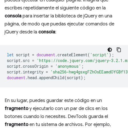
escribes repetidamente el siguiente código en la
consola
para insertar la biblioteca de jQuery en una
página, de modo que puedas ejecutar comandos de
jQuery desde la
consola
:
let
script
=
document
.
createElement
(
'script'
);
script
.
src
=
'https://code.jquery.com/jquery-3.2.1.m
script
.
crossOrigin
=
'anonymous'
;
script
.
integrity
=
'sha256-hwg4gsxgFZhOsEEamdOYGBf13
document
.
head
.
appendChild
(
script
);
En su lugar, puedes guardar este código en un
fragmento
y ejecutarlo con un par de clics en los
botones cuando lo necesites. DevTools guarda el
fragmento
en tu sistema de archivos. Por ejemplo,