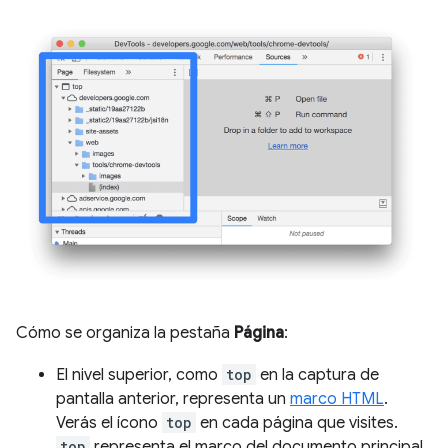
Cómo se organiza la pestaña
Página
:
El nivel superior, como
top
en la captura de
pantalla anterior, representa un
marco HTML
.
Verás el ícono
top
en cada página que visites.
top
representa el marco del documento principal.