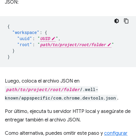
JSON:
{
"workspace"
:
{
"uuid"
:
"
UUID
"
,
"root"
:
"
path/to/project/root/folder
"
}
}
Luego, coloca el archivo JSON en
path/to/project/root/folder
/.well-
known/appspecific/com.chrome.devtools.json
.
Por último, ejecuta tu servidor HTTP local y asegúrate de
entregar también el archivo JSON.
Como alternativa, puedes omitir este paso y
configurar