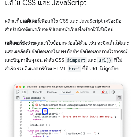
แก้ไข CSS และ Java
Script
คลิกแท็บ
เอดิเตอร์
เพื่อแก้ไข CSS และ JavaScript เครื่องมือ
สำหรับนักพัฒนาเว็บจะอัปเดตหน้าเว็บเพื่อเรียกใช้โค้ดใหม่
เอดิเตอร์
ยังช่วยคุณแก้ไขข้อบกพร่องได้ด้วย เช่น จะขีดเส้นใต้และ
แสดงเคล็ดลับข้อผิดพลาดในบรรทัดข้างข้อผิดพลาดทางไวยากรณ์
และปัญหาอื่นๆ เช่น คำสั่ง CSS
@import
และ
url()
ที่ไม่
สำเร็จ รวมถึงแอตทริบิวต์ HTML
href
ที่มี URL ไม่ถูกต้อง