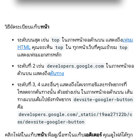
วิธีจัดระเบียบแท็บ
หน้า
ระดับบนสุด เช่น
top
ในภาพหน้าจอด้านบน แสดงถึง
เฟรม
HTML
คุณจะเห็น
top
ใน ทุกหน้าเว็บที่คุณเข้าชม
top
แสดงเฟรมเอกสารหลัก
ระดับที่ 2 เช่น
developers.google.com
ในภาพหน้าจอ
ด้านบน แสดงถึง
ต้นทาง
ระดับที่ 3, 4 และอื่นๆ แสดงถึงไดเรกทอรีและทรัพยากรที่
โหลดจากต้นทางนั้น ตัวอย่างเช่น ในภาพหน้าจอด้านบน เส้น
ทางแบบเต็มไปยังทรัพยากร
devsite-googler-button
คือ
developers.google.com/_static/19aa27122b/c
ss/devsite-googler-button
คลิกไฟล์ในแท็บ
หน้า
เพื่อดูเนื้อหาในแท็บ
เอดิเตอร์
คุณดูไฟล์ได้ทุก