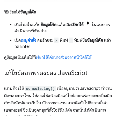
วิธีเรียกใช้
ข้อมูลโค้ด
เปิดไฟล์ในแท็บ
ข้อมูลโค้ด
แล้วคลิก
เรียกใช้
ในแถบการ
ดำเนินการที่ด้านล่าง
เปิด
เมนูคำสั่ง
ลบอักขระ
>
พิมพ์
!
พิมพ์ชื่อ
ข้อมูลโค้ด
แล้ว
กด Enter
ดูข้อมูลเพิ่มเติมได้ที่
เรียกใช้โค้ดบางส่วนจากหน้าใดก็ได้
แก้ไขข้อบกพร่องของ Java
Script
แทนที่จะใช้
console.log()
เพื่ออนุมานว่า JavaScript ทำงาน
ผิดพลาดตรงไหน ให้ลองใช้เครื่องมือแก้ไขข้อบกพร่องของเครื่องมือ
สำหรับนักพัฒนาเว็บใน Chrome แทน แนวคิดทั่วไปคือการตั้งค่า
เบรกพอยต์ ซึ่งเป็นจุดหยุดที่ตั้งใจไว้ในโค้ด จากนั้นให้ดำเนินการ