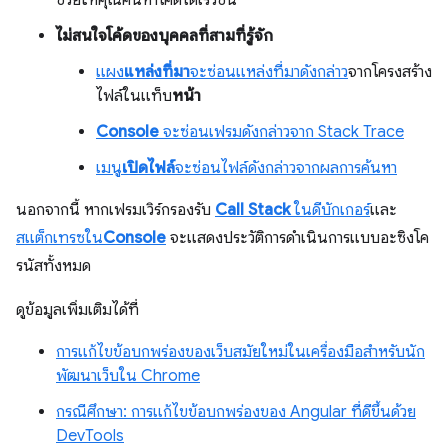
ช่วยให้คุณค้นหาโค้ดได้เร็วขึ้น
ไม่สนใจโค้ดของบุคคลที่สามที่รู้จัก
แผง
แหล่งที่มา
จะซ่อนแหล่งที่มาดังกล่าว
จากโครงสร้าง
ไฟล์ในแท็บ
หน้า
Console
จะซ่อนเฟรมดังกล่าวจาก Stack Trace
เมนู
เปิดไฟล์
จะซ่อนไฟล์ดังกล่าวจากผลการค้นหา
นอกจากนี้ หากเฟรมเวิร์กรองรับ
Call Stack
ในดีบักเกอร์
และ
สแต็กเทรซใน
Console
จะแสดงประวัติการดำเนินการแบบอะซิงโค
รนัสทั้งหมด
ดูข้อมูลเพิ่มเติมได้ที่
การแก้ไขข้อบกพร่องของเว็บสมัยใหม่ในเครื่องมือสำหรับนัก
พัฒนาเว็บใน Chrome
กรณีศึกษา: การแก้ไขข้อบกพร่องของ Angular ที่ดีขึ้นด้วย
DevTools