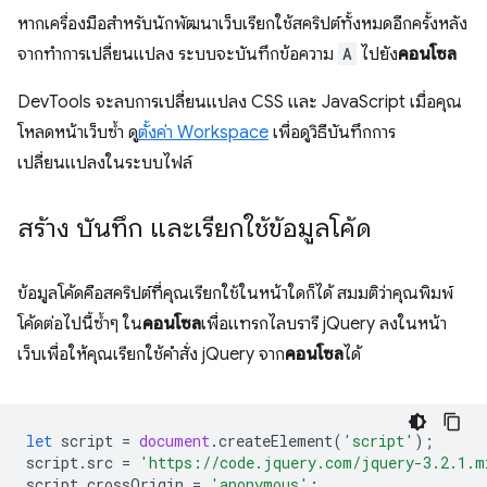
หากเครื่องมือสำหรับนักพัฒนาเว็บเรียกใช้สคริปต์ทั้งหมดอีกครั้งหลัง
จากทำการเปลี่ยนแปลง ระบบจะบันทึกข้อความ
A
ไปยัง
คอนโซล
DevTools จะลบการเปลี่ยนแปลง CSS และ JavaScript เมื่อคุณ
โหลดหน้าเว็บซ้ำ ดู
ตั้งค่า Workspace
เพื่อดูวิธีบันทึกการ
เปลี่ยนแปลงในระบบไฟล์
สร้าง บันทึก และเรียกใช้ข้อมูลโค้ด
ข้อมูลโค้ดคือสคริปต์ที่คุณเรียกใช้ในหน้าใดก็ได้ สมมติว่าคุณพิมพ์
โค้ดต่อไปนี้ซ้ำๆ ใน
คอนโซล
เพื่อแทรกไลบรารี jQuery ลงในหน้า
เว็บเพื่อให้คุณเรียกใช้คำสั่ง jQuery จาก
คอนโซล
ได้
let
script
=
document
.
createElement
(
'script'
);
script
.
src
=
'https://code.jquery.com/jquery-3.2.1.m
script
.
crossOrigin
=
'anonymous'
;