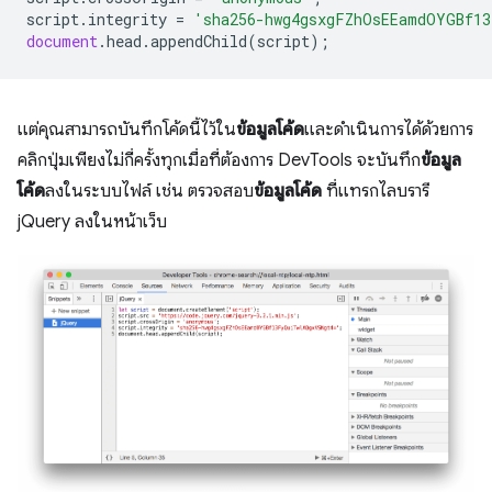
script
.
integrity
=
'sha256-hwg4gsxgFZhOsEEamdOYGBf13
document
.
head
.
appendChild
(
script
);
แต่คุณสามารถบันทึกโค้ดนี้ไว้ใน
ข้อมูลโค้ด
และดำเนินการได้ด้วยการ
คลิกปุ่มเพียงไม่กี่ครั้งทุกเมื่อที่ต้องการ DevTools จะบันทึก
ข้อมูล
โค้ด
ลงในระบบไฟล์ เช่น ตรวจสอบ
ข้อมูลโค้ด
ที่แทรกไลบรารี
jQuery ลงในหน้าเว็บ