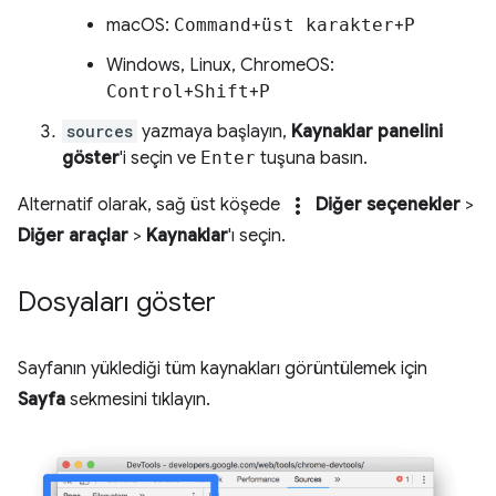
macOS:
Command
+
üst karakter
+
P
Windows, Linux, ChromeOS:
Control
+
Shift
+
P
sources
yazmaya başlayın,
Kaynaklar panelini
göster
'i seçin ve
Enter
tuşuna basın.
more_vert
Alternatif olarak, sağ üst köşede
Diğer seçenekler
>
Diğer araçlar
>
Kaynaklar
'ı seçin.
Dosyaları göster
Sayfanın yüklediği tüm kaynakları görüntülemek için
Sayfa
sekmesini tıklayın.