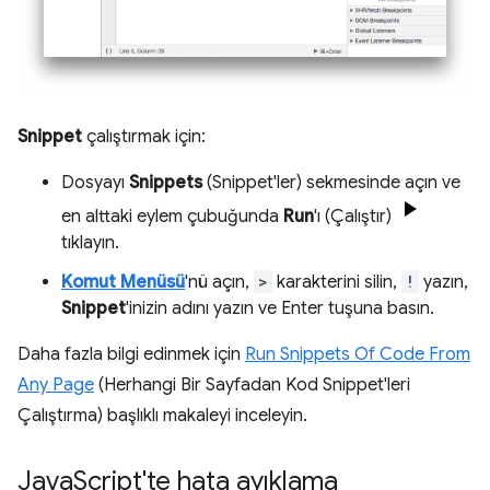
Snippet
çalıştırmak için:
Dosyayı
Snippets
(Snippet'ler) sekmesinde açın ve
en alttaki eylem çubuğunda
Run
'ı (Çalıştır)
tıklayın.
Komut Menüsü
'nü açın,
>
karakterini silin,
!
yazın,
Snippet
'inizin adını yazın ve Enter tuşuna basın.
Daha fazla bilgi edinmek için
Run Snippets Of Code From
Any Page
(Herhangi Bir Sayfadan Kod Snippet'leri
Çalıştırma) başlıklı makaleyi inceleyin.
Java
Script'te hata ayıklama