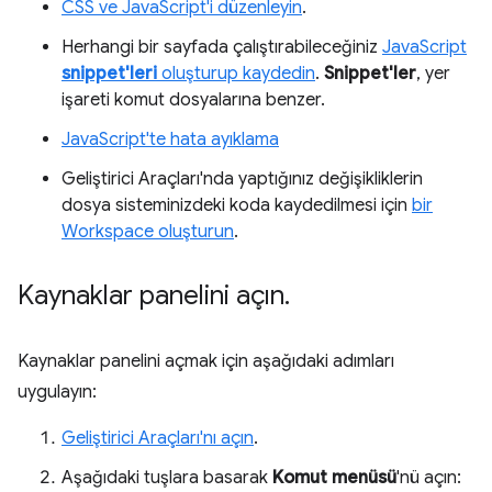
CSS ve JavaScript'i düzenleyin
.
Herhangi bir sayfada çalıştırabileceğiniz
JavaScript
snippet'leri
oluşturup kaydedin
.
Snippet'ler
, yer
işareti komut dosyalarına benzer.
JavaScript'te hata ayıklama
Geliştirici Araçları'nda yaptığınız değişikliklerin
dosya sisteminizdeki koda kaydedilmesi için
bir
Workspace oluşturun
.
Kaynaklar panelini açın
.
Kaynaklar panelini açmak için aşağıdaki adımları
uygulayın:
Geliştirici Araçları'nı açın
.
Aşağıdaki tuşlara basarak
Komut menüsü
'nü açın: