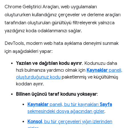
Chrome Geliştirici Araçları, web uygulamaları
oluştururken kullandığınız çerçeveler ve derleme araçları
tarafından oluşturulan gürültüyü filtreleyerek yalnızca
yazdığınız koda odaklanmanızı sağlar.
DevTools, modern web hata ayıklama deneyimi sunmak
için aşağıdakileri yapar:
Yazılan ve dağıtılan kodu ayırır
. Kodunuzu daha
hızlı bulmanıza yardımcı olmak için
Kaynaklar
paneli,
oluşturduğunuz kodu
paketlenmiş ve küçültülmüş
koddan ayırır.
Bilinen üçüncü taraf kodunu yoksayar
:
Kaynaklar
paneli, bu tür kaynakları
Sayfa
sekmesindeki dosya ağacından gizler
.
Konsol
, bu tür çerçeveleri yığın izlerinden