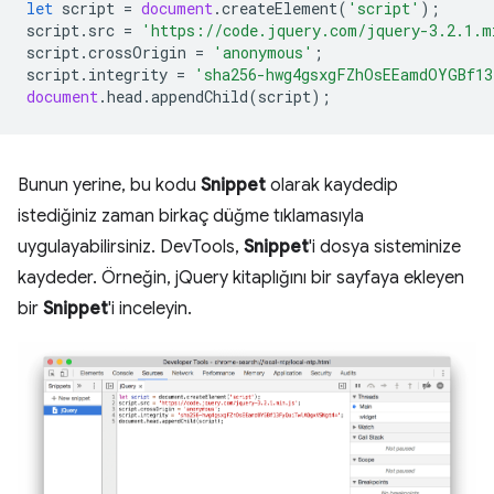
let
script
=
document
.
createElement
(
'script'
);
script
.
src
=
'https://code.jquery.com/jquery-3.2.1.m
script
.
crossOrigin
=
'anonymous'
;
script
.
integrity
=
'sha256-hwg4gsxgFZhOsEEamdOYGBf13
document
.
head
.
appendChild
(
script
);
Bunun yerine, bu kodu
Snippet
olarak kaydedip
istediğiniz zaman birkaç düğme tıklamasıyla
uygulayabilirsiniz. DevTools,
Snippet
'i dosya sisteminize
kaydeder. Örneğin, jQuery kitaplığını bir sayfaya ekleyen
bir
Snippet
'i inceleyin.