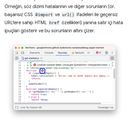
Örneğin, söz dizimi hatalarının ve diğer sorunların (ör.
başarısız CSS
@import
ve
url()
ifadeleri ile geçersiz
URL'lere sahip HTML
href
özellikleri) yanına satır içi hata
ipuçları gösterir ve bu sorunların altını çizer.