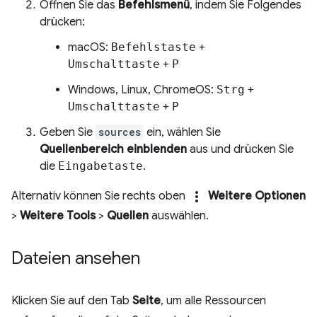
Öffnen Sie das
Befehlsmenü
, indem Sie Folgendes
drücken:
macOS:
Befehlstaste
+
Umschalttaste
+
P
Windows, Linux, ChromeOS:
Strg
+
Umschalttaste
+
P
Geben Sie
sources
ein, wählen Sie
Quellenbereich einblenden
aus und drücken Sie
die
Eingabetaste
.
more_vert
Alternativ können Sie rechts oben
Weitere Optionen
>
Weitere Tools
>
Quellen
auswählen.
Dateien ansehen
Klicken Sie auf den Tab
Seite
, um alle Ressourcen