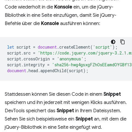
Code wiederholt in die
Konsole
ein, um die jQuery-
Bibliothek in eine Seite einzufügen, damit Sie jQuery-
Befehle über die
Konsole
ausführen können:
let
script
=
document
.
createElement
(
'script'
);
script
.
src
=
'https://code.jquery.com/jquery-3.2.1.m
script
.
crossOrigin
=
'anonymous'
;
script
.
integrity
=
'sha256-hwg4gsxgFZhOsEEamdOYGBf13
document
.
head
.
appendChild
(
script
);
Stattdessen können Sie diesen Code in einem
Snippet
speichern und ihn jederzeit mit wenigen Klicks ausführen.
DevTools speichert das
Snippet
in Ihrem Dateisystem.
Sehen Sie sich beispielsweise ein
Snippet
an, mit dem die
jQuery-Bibliothek in eine Seite eingefügt wird.