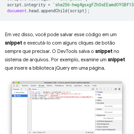
script
.
integrity
=
'sha256-hwg4gsxgFZhOsEEamdOYGBf13
document
.
head
.
appendChild
(
script
);
Em vez disso, você pode salvar esse código em um
snippet
e executá-lo com alguns cliques de botão
sempre que precisar. O DevTools salva o
snippet
no
sistema de arquivos. Por exemplo, examine um
snippet
que insere a biblioteca jQuery em uma página.