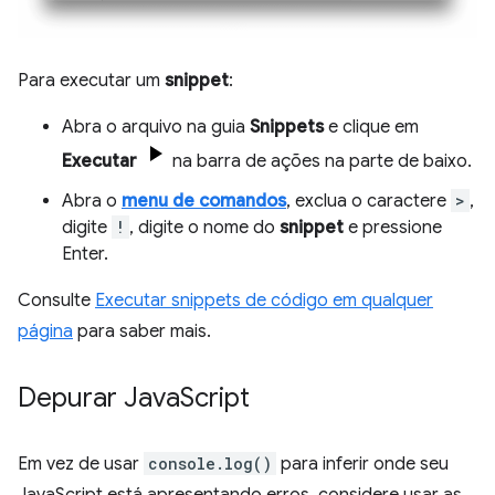
Para executar um
snippet
:
Abra o arquivo na guia
Snippets
e clique em
Executar
na barra de ações na parte de baixo.
Abra o
menu de comandos
, exclua o caractere
>
,
digite
!
, digite o nome do
snippet
e pressione
Enter.
Consulte
Executar snippets de código em qualquer
página
para saber mais.
Depurar Java
Script
Em vez de usar
console.log()
para inferir onde seu
JavaScript está apresentando erros, considere usar as