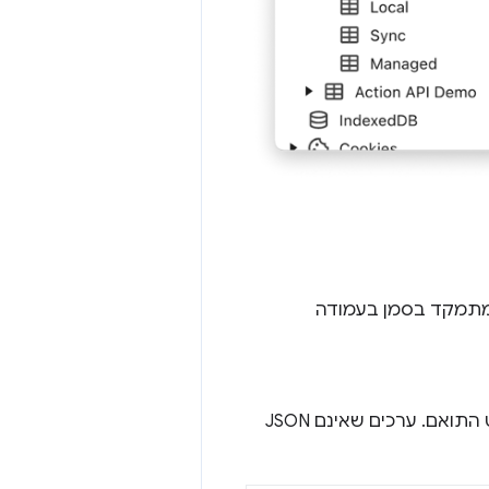
כשהדבר אפשרי, DevTools ינתח את הערך שתזינו כ-JSON ויאחסן את האובייקט התואם. ערכים שאינם JSON