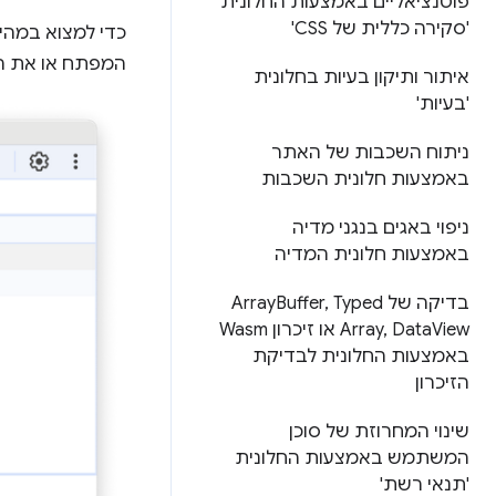
פוטנציאליים באמצעות החלונית
'סקירה כללית של CSS'
כדי למצוא במהי
המפתח או את ה
איתור ותיקון בעיות בחלונית
'בעיות'
ניתוח השכבות של האתר
באמצעות חלונית השכבות
ניפוי באגים בנגני מדיה
באמצעות חלונית המדיה
בדיקה של Array
Typed
,
Buffer
Data
,
Array
View או זיכרון Wasm
באמצעות החלונית לבדיקת
הזיכרון
שינוי המחרוזת של סוכן
המשתמש באמצעות החלונית
'תנאי רשת'