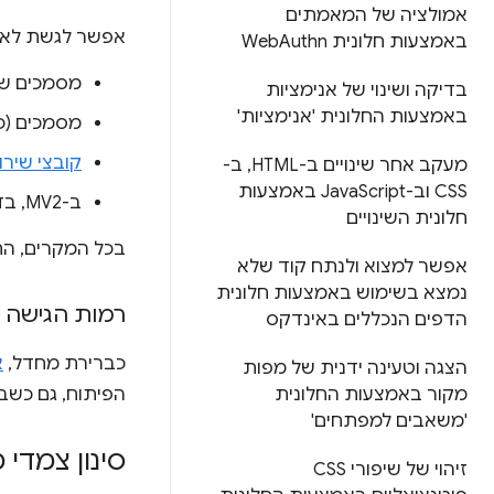
אמולציה של המאמתים
אפשר לגשת לאח
באמצעות חלונית Web
Authn
מסמכים שב
בדיקה ושינוי של אנימציות
באמצעות החלונית 'אנימציות'
מסמכים (כולל iframes) ע
קובצי שירות (ce workers
מעקב אחר שינויים ב-HTML
,
ב-
CSS וב-Java
Script באמצעות
ב-MV2, בדיקה של
חלונית השינויים
בכל המקרים, התוסף יופיע ב-Tools
אפשר למצוא ולנתח קוד שלא
נמצא בשימוש באמצעות חלונית
רמות הגישה
הדפים הנכללים באינדקס
כברירת מחדל,
א
הצגה וטעינה ידנית של מפות
הפיתוח, גם כשבו
מקור באמצעות החלונית
'משאבים למפתחים'
סינון צמדי
זיהוי של שיפורי CSS