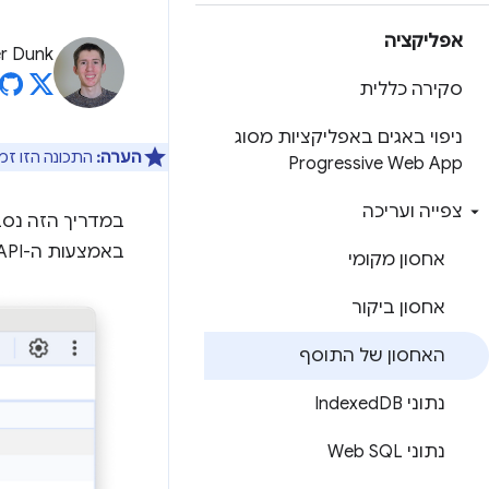
אפליקציה
er Dunk
סקירה כללית
ניפוי באגים באפליקציות מסוג
הערה:
התכונה הזו זמינה בגרס
Progressive Web App
צפייה ועריכה
במדריך הזה נסב
באמצעות ה-API
אחסון מקומי
אחסון ביקור
האחסון של התוסף
נתוני Indexed
DB
נתוני Web SQL