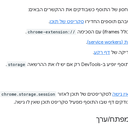
סון של התוסף כשבודקים את ההקשרים הבאים:
הם תוספים החדירו
סקריפט של תוכן
.
ם הסכימה
chrome-extension://
.
servi)
.
דף רקע
.
Dev רק אם יש לו את ההרשאה
storage
.
ין גישה
לסקריפטים של תוכן לאזור
chrome.storage.session
.
דקים דף שבו התוסף מפעיל סקריפט תוכן שאין לו גישה.
 מפתח
/
ערך