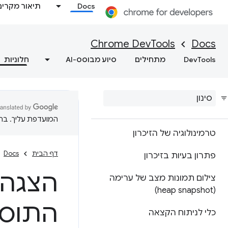
Docs
תיאור מקרים
Lighthouse
אופטימיזציה למהירות
Chrome DevTools
Docs
האינטרנט
DevTools
מתחילים
סיוע מבוסס-AI
חלוניות
זיכרון
סקירה כללית
המועדפת עליך. בתרג
טרמינולוגיה של הזיכרון
דף הבית
Docs
פתרון בעיות בזיכרון
הצגה 
צילום תמונות מצב של ערימה
(heap snapshot)
התוס
כלי לניתוח הקצאה