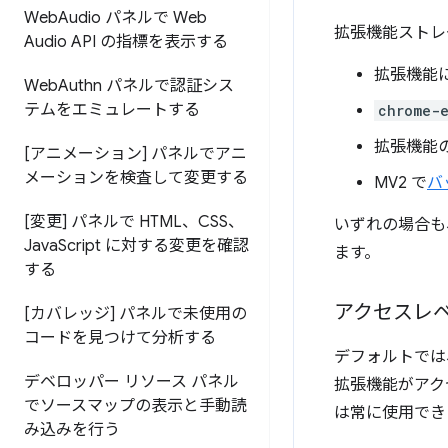
Web
Audio パネルで Web
拡張機能ストレ
Audio API の指標を表示する
拡張機能
Web
Authn パネルで認証シス
テムをエミュレートする
chrome-e
拡張機能
[アニメーション] パネルでアニ
メーションを検査して変更する
MV2 で
バ
[変更] パネルで HTML、CSS、
いずれの場合
Java
Script に対する変更を確認
ます。
する
アクセスレ
[カバレッジ] パネルで未使用の
コードを見つけて分析する
デフォルトでは
デベロッパー リソース パネル
拡張機能がアク
でソースマップの表示と手動読
は常に使用でき
み込みを行う