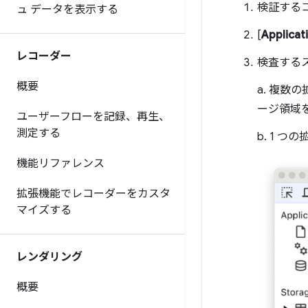
検証する
ュ データを表示する
[
Applicat
レコーダー
検査する
概要
a. 複
ージ領域
ユーザーフローを記録、再生、
測定する
b. 1
機能リファレンス
拡張機能でレコーダーをカスタ
マイズする
レンダリング
概要