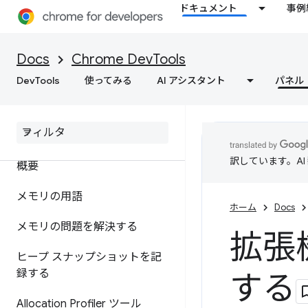
ドキュメント
事例
存する
Docs
Chrome DevTools
Lighthouse
DevTools
使ってみる
AI アシスタント
パネル
ウェブ速度を最適化する
メモリ
訳しています。A
概要
メモリの用語
ホーム
Docs
メモリの問題を解決する
拡張
ヒープ スナップショットを記
録する
する
Allocation Profiler ツール