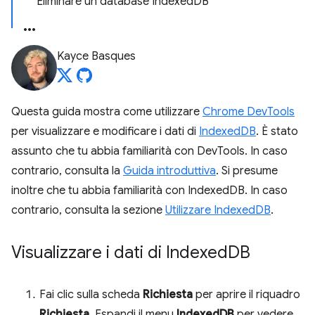
Eliminare un database IndexedDB
Kayce Basques
Questa guida mostra come utilizzare
Chrome DevTools
per visualizzare e modificare i dati di
IndexedDB
. È stato
assunto che tu abbia familiarità con DevTools. In caso
contrario, consulta la
Guida introduttiva
. Si presume
inoltre che tu abbia familiarità con IndexedDB. In caso
contrario, consulta la sezione
Utilizzare IndexedDB
.
Visualizzare i dati di Indexed
DB
Fai clic sulla scheda
Richiesta
per aprire il riquadro
Richiesta
. Espandi il menu
IndexedDB
per vedere