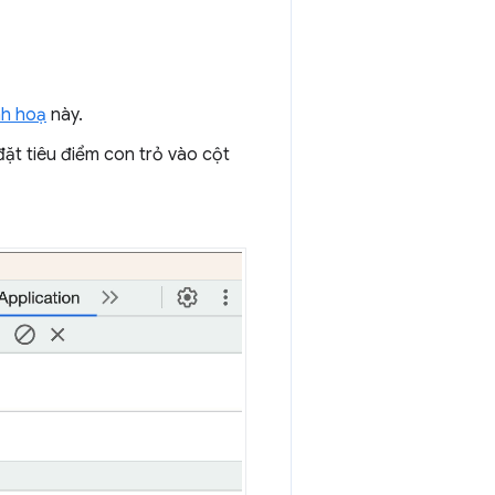
nh hoạ
này.
ặt tiêu điểm con trỏ vào cột