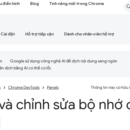
 điển hình
Blog
Tính năng mới trong Chrome
Cài đặt
Hỗ trợ tiếp cận
Dành cho nhân viên hỗ trợ
Google sử dụng công nghệ AI để dịch nội dung sang ngôn
ản dịch bằng AI có thể có lỗi.
s
Chrome DevTools
Panels
Thông tin này có hữu
và chỉnh sửa bộ nhớ 