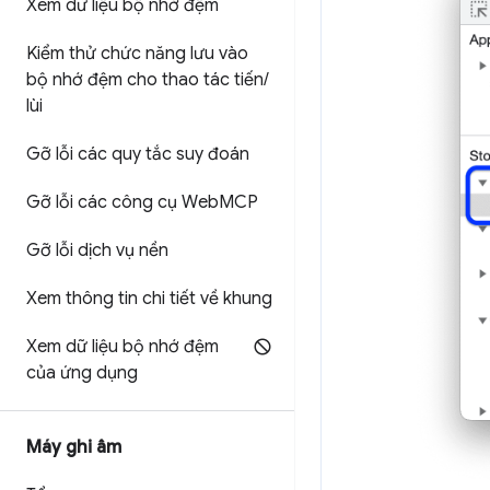
Xem dữ liệu bộ nhớ đệm
Kiểm thử chức năng lưu vào
bộ nhớ đệm cho thao tác tiến
/
lùi
Gỡ lỗi các quy tắc suy đoán
Gỡ lỗi các công cụ Web
MCP
Gỡ lỗi dịch vụ nền
Xem thông tin chi tiết về khung
Xem dữ liệu bộ nhớ đệm
của ứng dụng
Máy ghi âm