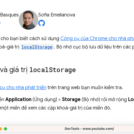
 Basques
Sofia Emelianova
cho bạn biết cách sử dụng
Công cụ của Chrome cho nhà phá
á-giá trị
localStorage
. Bộ nhớ cục bộ lưu dữ liệu trên các 
à giá trị
local
Storage
ụ cho nhà phát triển
trên trang web bạn muốn kiểm tra.
ến
Application
(Ứng dụng) >
Storage
(Bộ nhớ) rồi mở rộng
Lo
một miền để xem các cặp khoá-giá trị của miền đó.