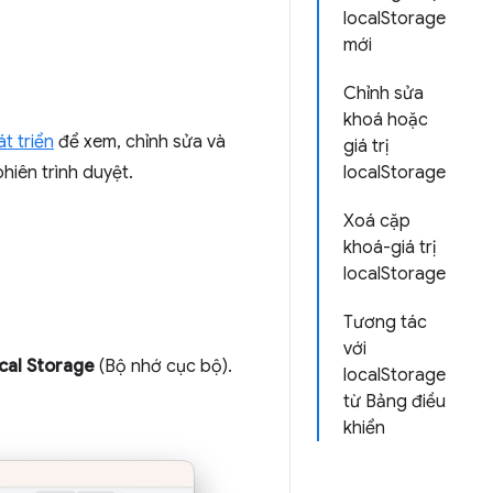
localStorage
mới
Chỉnh sửa
khoá hoặc
t triển
để xem, chỉnh sửa và
giá trị
phiên trình duyệt.
localStorage
Xoá cặp
khoá-giá trị
localStorage
Tương tác
với
cal Storage
(Bộ nhớ cục bộ).
localStorage
từ Bảng điều
khiển