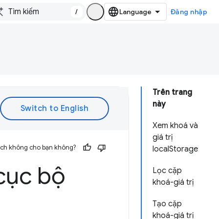
/
Đăng nhập
Trên trang
này
Xem khoá và
giá trị
 ích không cho bạn không?
localStorage
cục bộ
Lọc cặp
khoá-giá trị
Tạo cặp
khoá-giá trị