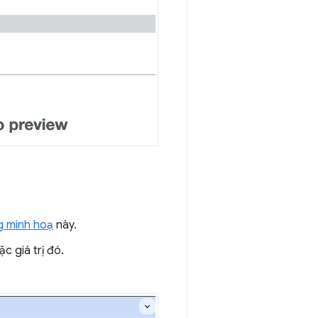
g minh hoạ
này.
c giá trị đó.