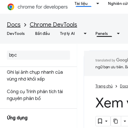
Tối ưu hoá tốc độ web
Tài liệu
Nghiên cứu
Bộ nhớ
Docs
Chrome DevTools
DevTools
Bắt đầu
Trợ lý AI
Panels
Tổng quan
Thuật ngữ bộ nhớ
Khắc phục sự cố về bộ nhớ
ngữ bạn ưu tiên. B
Ghi lại ảnh chụp nhanh của
vùng nhớ khối xếp
Trang chủ
Doc
Công cụ Trình phân tích tài
Xem 
nguyên phân bổ
Ứng dụng