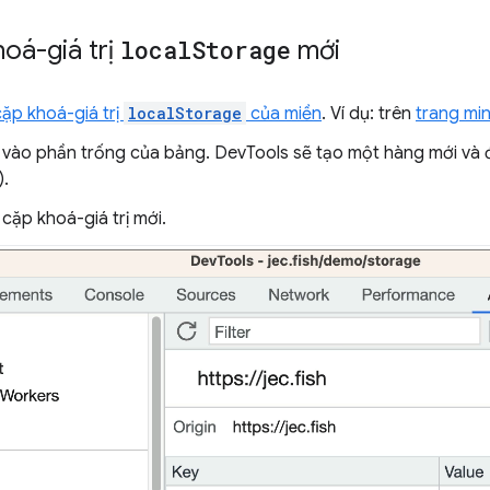
oá-giá trị
local
Storage
mới
ặp khoá-giá trị
localStorage
của miền
. Ví dụ: trên
trang mi
vào phần trống của bảng. DevTools sẽ tạo một hàng mới và đ
).
cặp khoá-giá trị mới.