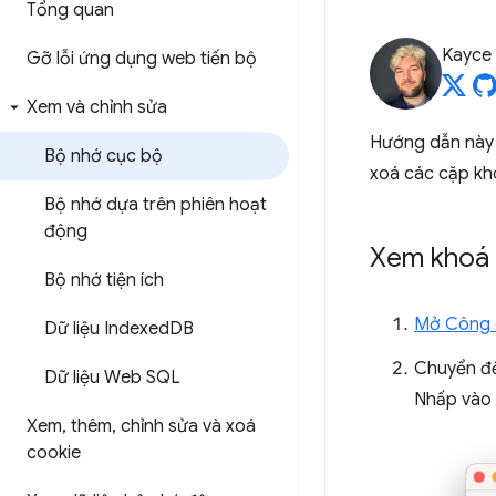
Tổng quan
Kayce
Gỡ lỗi ứng dụng web tiến bộ
Xem và chỉnh sửa
Hướng dẫn này 
Bộ nhớ cục bộ
xoá các cặp kho
Bộ nhớ dựa trên phiên hoạt
động
Xem khoá v
Bộ nhớ tiện ích
Mở Công c
Dữ liệu Indexed
DB
Chuyển đ
Dữ liệu Web SQL
Nhấp vào 
Xem
,
thêm
,
chỉnh sửa và xoá
cookie