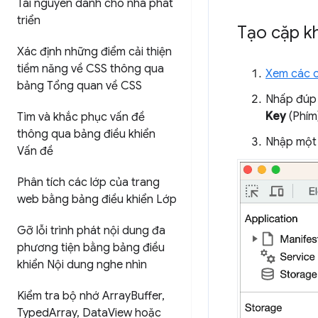
Tài nguyên dành cho nhà phát
triển
Tạo cặp kh
Xác định những điểm cải thiện
tiềm năng về CSS thông qua
Xem các c
bảng Tổng quan về CSS
Nhấp đúp 
Key
(Phím
Tìm và khắc phục vấn đề
thông qua bảng điều khiển
Nhập một 
Vấn đề
Phân tích các lớp của trang
web bằng bảng điều khiển Lớp
Gỡ lỗi trình phát nội dung đa
phương tiện bằng bảng điều
khiển Nội dung nghe nhìn
Kiểm tra bộ nhớ Array
Buffer
,
Typed
Array
,
Data
View hoặc