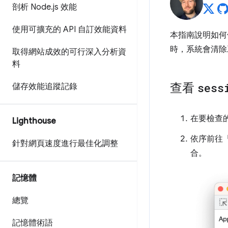
剖析 Node
.
js 效能
使用可擴充的 API 自訂效能資料
本指南說明如
時，系統會清除
取得網站成效的可行深入分析資
料
查看
sess
儲存效能追蹤記錄
在要檢查
Lighthouse
依序前往
針對網頁速度進行最佳化調整
合。
記憶體
總覽
記憶體術語