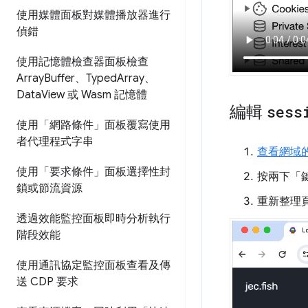
使用媒體面板對媒體播放器進行
偵錯
使用記憶體檢查器面板檢查
Array
Buffer、Typed
Array、
Data
View 或 Wasm 記憶體
編輯
sess
使用「網路條件」面板覆寫使用
者代理程式字串
查看網域
使用「要求條件」面板選擇性封
按兩下「
鎖或節流資源
重新整理
透過效能監控面板即時分析執行
階段效能
使用通訊協定監控面板查看及傳
送 CDP 要求