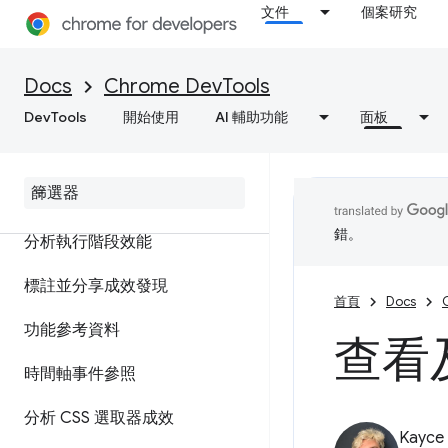
文件
個案研究
功能參考資料
Docs
Chrome DevTools
查看網頁資源
DevTools
開始使用
AI 輔助功能
面板
效能
總覽
錯。
分析執行階段效能
標註並分享成效發現
首頁
Docs
功能參考資料
查看
時間軸事件參照
分析 CSS 選取器成效
Kayce