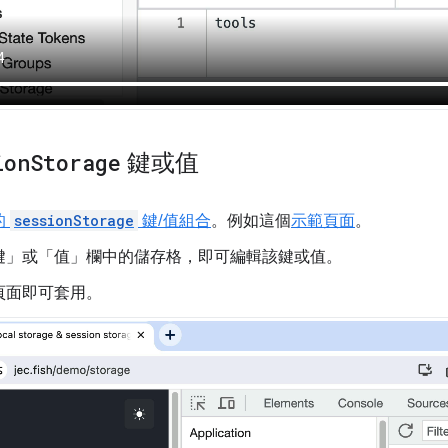
ion
Storage
鍵或值
的
sessionStorage
鍵/值組合
。例如這個
示範頁面
。
鍵」
或「值」
欄中的儲存格，即可編輯該鍵或值。
頁面即可套用。