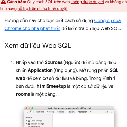
Cảnh báo:
Quy cách SQL trên web
không được duy trì
và không có
tính năng
hỗ trợ trên nhiều trình duyệt
.
Hướng dẫn này cho bạn biết cách sử dụng
Công cụ của
Chrome cho nhà phát triển
để kiểm tra dữ liệu Web SQL.
Xem dữ liệu Web SQL
Nhấp vào thẻ
Sources
(Nguồn) để mở bảng điều
khiển
Application
(Ứng dụng). Mở rộng phần
SQL
web
để xem cơ sở dữ liệu và bảng. Trong
Hình 1
bên dưới,
html5meetup
là một cơ sở dữ liệu và
rooms
là một bảng.