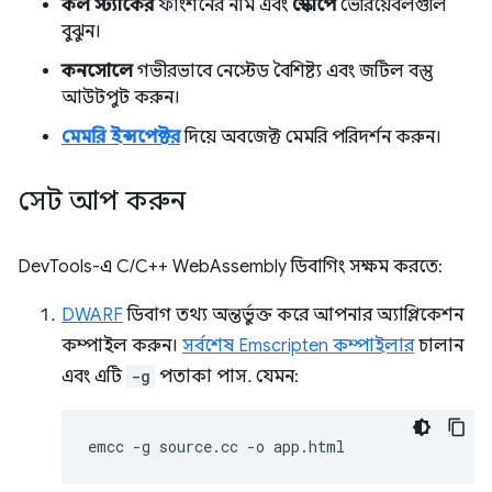
কল স্ট্যাকের
ফাংশনের নাম এবং
স্কোপে
ভেরিয়েবলগুলি
বুঝুন।
কনসোলে
গভীরভাবে নেস্টেড বৈশিষ্ট্য এবং জটিল বস্তু
আউটপুট করুন।
মেমরি ইন্সপেক্টর
দিয়ে অবজেক্ট মেমরি পরিদর্শন করুন।
সেট আপ করুন
DevTools-এ C/C++ WebAssembly ডিবাগিং সক্ষম করতে:
DWARF
ডিবাগ তথ্য অন্তর্ভুক্ত করে আপনার অ্যাপ্লিকেশন
কম্পাইল করুন।
সর্বশেষ Emscripten কম্পাইলার
চালান
এবং এটি
-g
পতাকা পাস. যেমন:
emcc
-g
source.cc
-o