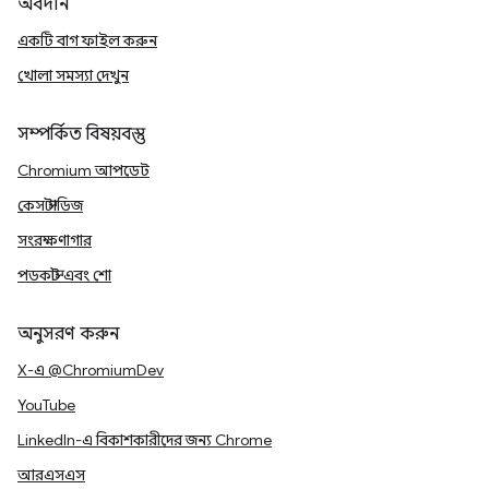
অবদান
একটি বাগ ফাইল করুন
খোলা সমস্যা দেখুন
সম্পর্কিত বিষয়বস্তু
Chromium আপডেট
কেস স্টাডিজ
সংরক্ষণাগার
পডকাস্ট এবং শো
অনুসরণ করুন
X-এ @ChromiumDev
YouTube
LinkedIn-এ বিকাশকারীদের জন্য Chrome
আরএসএস