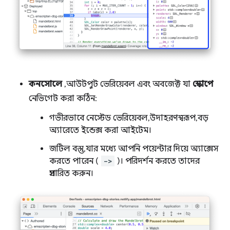
কনসোলে
, আউটপুট ভেরিয়েবল এবং অবজেক্ট যা
স্কোপে
নেভিগেট করা কঠিন:
গভীরভাবে নেস্টেড ভেরিয়েবল, উদাহরণস্বরূপ, বড়
অ্যারেতে ইন্ডেক্স করা আইটেম।
জটিল বস্তু, যার মধ্যে আপনি পয়েন্টার দিয়ে অ্যাক্সেস
করতে পারেন (
->
)। পরিদর্শন করতে তাদের
প্রসারিত করুন।