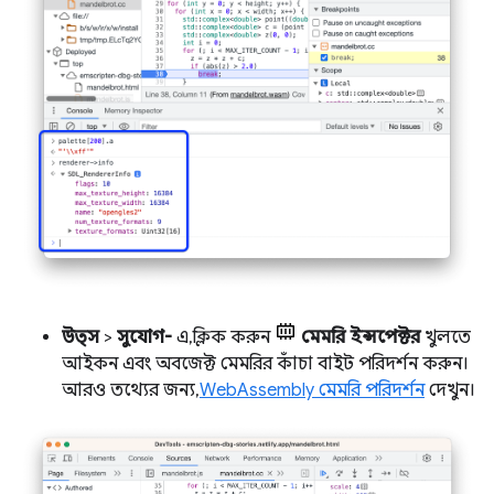
উত্স
>
সুযোগ-
এ, ক্লিক করুন
মেমরি ইন্সপেক্টর
খুলতে
আইকন এবং অবজেক্ট মেমরির কাঁচা বাইট পরিদর্শন করুন।
আরও তথ্যের জন্য,
WebAssembly মেমরি পরিদর্শন
দেখুন।