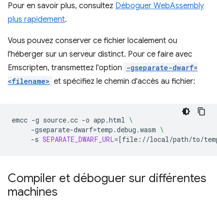
Pour en savoir plus, consultez
Déboguer WebAssembly
plus rapidement
.
Vous pouvez conserver ce fichier localement ou
l'héberger sur un serveur distinct. Pour ce faire avec
Emscripten, transmettez l'option
-gseparate-dwarf=
<filename>
et spécifiez le chemin d'accès au fichier:
emcc
-g
source.cc
-o
app.html
\
-gseparate-dwarf
=
temp.debug.wasm
\
-s
SEPARATE_DWARF_URL
=[
file://local/path/to/tem
Compiler et déboguer sur différentes
machines