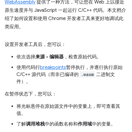
WebAssembly
提供了一种方法，可让您在 Web 上以接近
原生速度并与 JavaScript 一起运行 C/C++ 代码。本文档介
绍了如何设置和使用 Chrome 开发者工具来更好地调试此
类应用。
设置开发者工具后，您可以：
依次选择
来源
>
编辑器
，检查原始代码。
使用代码行
breakpoints
暂停执行，并逐行执行原始
C/C++ 源代码（而非已编译的
.wasm
二进制文
件）。
在暂停状态下，您可以：
将光标悬停在原始源文件中的变量上，即可查看其
值。
了解
调用堆栈
中的函数名称和
作用域
中的变量。