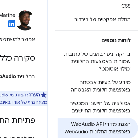
CSS
 Marthe
החלת אפקטים של רינדור
אפשר להשתמש 
לוחות נוספים
בדיקה וניפוי באגים של כתובות
סקירה כללי
שמורות באמצעות החלונית
'מילוי אוטומטי'
בחלונית
bAudio
מידע על בעיות אבטחה
באמצעות חלונית האבטחה
הערה:
הצוות של WebAudio ב-Chrome ממליץ גם להוריד את
מציגה גרף של אודיו באינ
אמולציה של חיישני המכשיר
באמצעות חלונית החיישנים
פתיחת החלוני
הצגת מדדי Web
Audio API
באמצעות החלונית Web
Audio