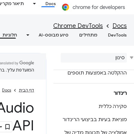
Docs
תיאור מקרים
מכשיר הקלטה
סקירה כללית
Chrome DevTools
Docs
הקלטה
,
הפעלה מחדש ומדידה
DevTools
מתחילים
סיוע מבוסס-AI
חלוניות
של זרימות המשתמשים
הסבר על התכונות
התאמה אישית של מכשיר
המועדפת עליך. בתרג
ההקלטה באמצעות תוספים
דף הבית
Docs
רינדור
Audio: הצגת מדדי b
סקירה כללית
מציאת בעיות בביצועי הרינדור
API
אמולציה של תכונות מדיה של