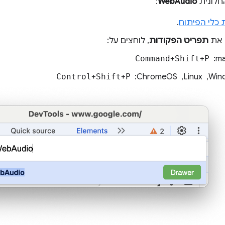
חלונית
WebAudio
:
 כלי הפיתוח
.
 את
תפריט הפקודות
, לוחצים על:
 ‏
P
+
Shift
+
Command
, ‏ ChromeOS: ‏
P
+
Shift
+
Control