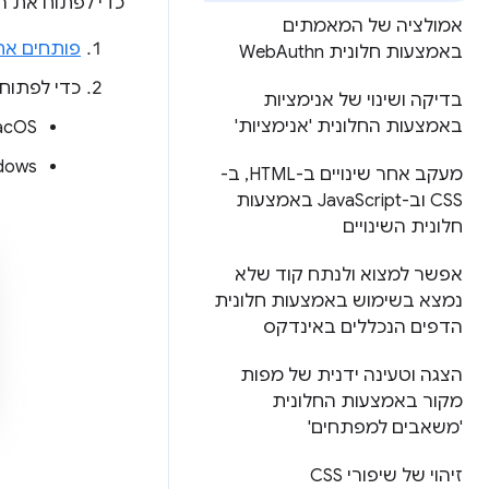
כדי לפתוח את ה
אמולציה של המאמתים
פותחים את
באמצעות חלונית Web
Authn
כדי לפתוח
בדיקה ושינוי של אנימציות
באמצעות החלונית 'אנימציות'
macOS:
Windows, ‏ Linux
מעקב אחר שינויים ב-HTML
,
ב-
CSS וב-Java
Script באמצעות
חלונית השינויים
אפשר למצוא ולנתח קוד שלא
נמצא בשימוש באמצעות חלונית
הדפים הנכללים באינדקס
הצגה וטעינה ידנית של מפות
מקור באמצעות החלונית
'משאבים למפתחים'
זיהוי של שיפורי CSS