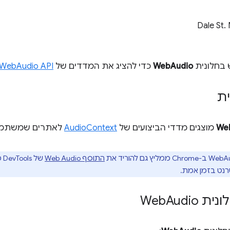
Dale St.
בחלונית
WebAudio
כדי להציג את המדדים של
WebAudio API
ת
We
מוצגים מדדי הביצועים של
AudioContext
לאתרים שמשתמשים ב- API
התוסף Web Audio
של DevTools מ
טרנט בזמן אמת.
ת Web
Audio