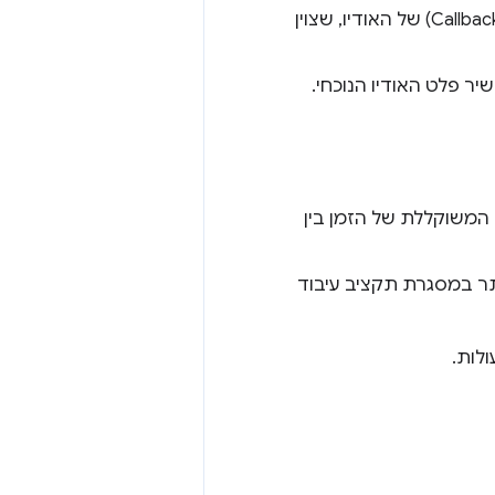
(פריימים): גודל המאגר הזמני של הקריאה החוזרת (Callback) של האודיו, שצוין
 המשוקללת של הזמן בין
תר במסגרת תקציב עיבוד
לות.