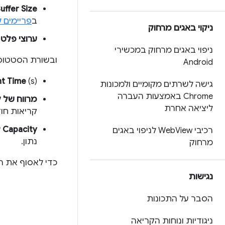
uffer Size
ב
פריימים 
ניקוי באגים מרחוק
ערוצי פלט
ניפוי באגים מרחוק במכשירי
ובשורת הסטטוס
Android
(s): חותמת זמן נוכחית בשניות שדווחה מ-AudioContext.
nt Time
גישה לשרתים מקומיים ולמכונות
Chrome באמצעות העברה
מרווח של קריאה
ליציאה אחרת
קריאות חוז
 Capacity
רכיבי Web
View לניפוי באגים
נתון.
מרחוק
כדי לאסוף את ה
נגישות
הסבר על התכונות
ניגודיות ונוחות הקריאה