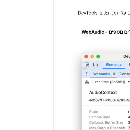
ם על
Enter
. ב-DevTools
ים נוספים
>
WebAudio
.