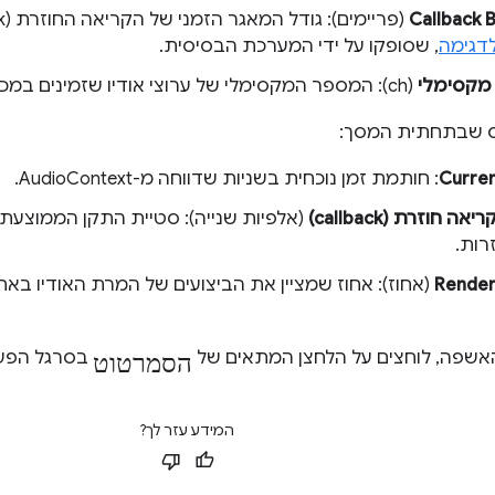
Callback B
לדגימה
, שסופקו על ידי המערכת הבסיסית.
 מקסימלי
(ch): המספר המקסימלי של ערוצי אודיו שזמינים במכשיר פלט האודיו הנוכחי.
 שבתחתית המסך:
Curre
 חוזרת (callback)
(אלפיות שנייה): סטיית התקן הממוצעת
רות.
Render
(אחוז): אחוז שמציין את הביצועים של המרת האודיו בא
הסמרטוט
אשפה, לוחצים על הלחצן המתאים של
בסרגל הפעו
המידע עזר לך?