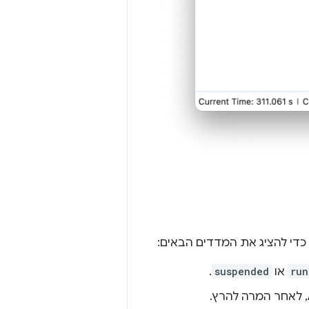
run
או
suspended
.