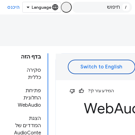
/
היכנס
בדף הזה
סקירה
כללית
פתיחת
המידע עזר לך?
החלונית
Au
WebAudio
הצגת
המדדים של
AudioConte