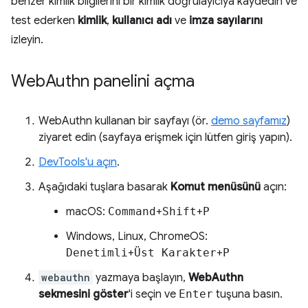
benzer kimlik bilgilerini bir kimlik doğrulayıcıya kaydedin ve
test ederken
kimlik
,
kullanıcı adı
ve
imza sayılarını
izleyin.
Web
Authn panelini açma
WebAuthn kullanan bir sayfayı (ör.
demo sayfamız
)
ziyaret edin (sayfaya erişmek için lütfen giriş yapın).
DevTools'u açın
.
Aşağıdaki tuşlara basarak
Komut menüsünü
açın:
macOS:
Command
+
Shift
+
P
Windows, Linux, ChromeOS:
Denetimli
+
Üst Karakter
+
P
webauthn
yazmaya başlayın,
WebAuthn
sekmesini göster
'i seçin ve
Enter
tuşuna basın.