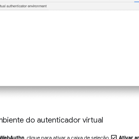
mbiente do autenticador virtual
check_box
WebAuthn
, clique para ativar a caixa de seleção
Ativar a