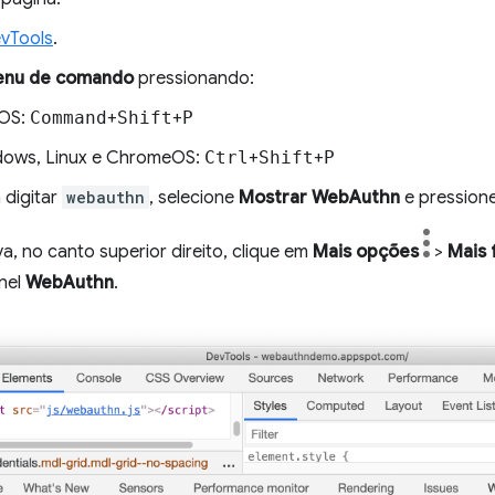
vTools
.
nu de comando
pressionando:
OS:
Command
+
Shift
+
P
ows, Linux e ChromeOS:
Ctrl
+
Shift
+
P
digitar
webauthn
, selecione
Mostrar WebAuthn
e pression
a, no canto superior direito, clique em
Mais opções
>
Mais 
inel
WebAuthn
.