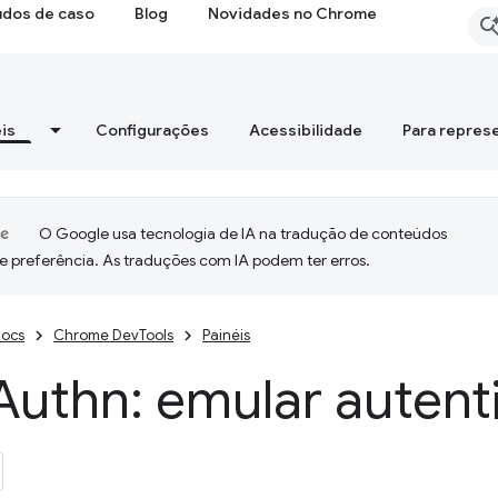
udos de caso
Blog
Novidades no Chrome
is
Configurações
Acessibilidade
Para repres
O Google usa tecnologia de IA na tradução de conteúdos
e preferência. As traduções com IA podem ter erros.
ocs
Chrome DevTools
Painéis
Authn: emular autent