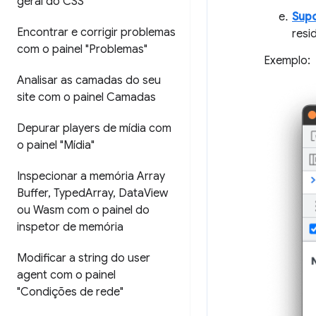
geral do CSS"
Supo
Encontrar e corrigir problemas
resi
com o painel "Problemas"
Exemplo:
Analisar as camadas do seu
site com o painel Camadas
Depurar players de mídia com
o painel "Mídia"
Inspecionar a memória Array
Buffer
,
Typed
Array
,
Data
View
ou Wasm com o painel do
inspetor de memória
Modificar a string do user
agent com o painel
"Condições de rede"