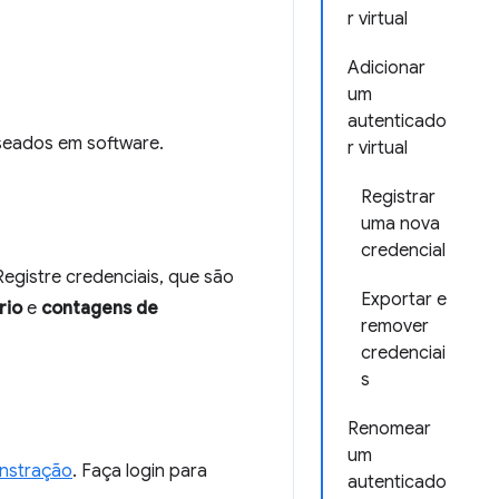
r virtual
Adicionar
um
autenticado
aseados em software.
r virtual
Registrar
uma nova
credencial
egistre credenciais, que são
Exportar e
rio
e
contagens de
remover
credenciai
s
Renomear
um
nstração
. Faça login para
autenticado