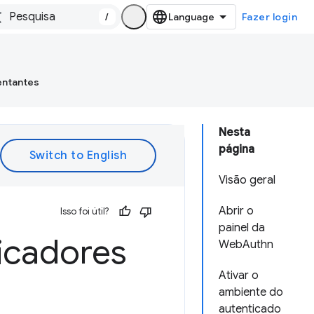
/
Fazer login
entantes
Nesta
página
Visão geral
Abrir o
Isso foi útil?
painel da
icadores
WebAuthn
Ativar o
ambiente do
autenticado