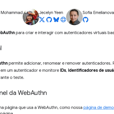
z Mohammad
Jecelyn Yeen
Sofia Emelianova
bAuthn
para criar e interagir com autenticadores virtuais b
l
thn
permite adicionar, renomear e remover autenticadores. R
 em um autenticador e monitore
IDs
,
identificadores de usuá
ante o teste.
inel da Web
Authn
ma página que usa a WebAuthn, como nossa
página de demo
 página.