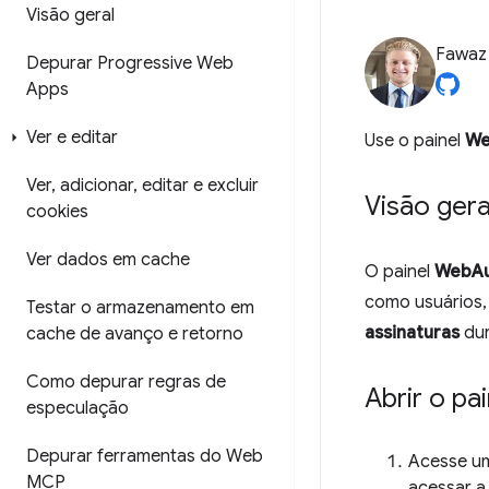
Visão geral
Fawa
Depurar Progressive Web
Apps
Ver e editar
Use o painel
We
Ver
,
adicionar
,
editar e excluir
Visão gera
cookies
Ver dados em cache
O painel
WebAu
como usuários,
Testar o armazenamento em
assinaturas
dur
cache de avanço e retorno
Como depurar regras de
Abrir o pa
especulação
Depurar ferramentas do Web
Acesse u
MCP
acessar a