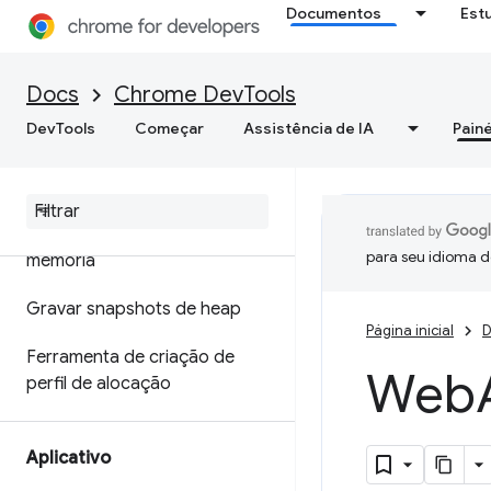
Documentos
Est
Otimizar a velocidade da Web
Memória
Docs
Chrome DevTools
DevTools
Começar
Assistência de IA
Painé
Visão geral
Terminologia de memória
Corrigir problemas de
para seu idioma d
memória
Gravar snapshots de heap
Página inicial
D
Ferramenta de criação de
Web
perfil de alocação
Aplicativo