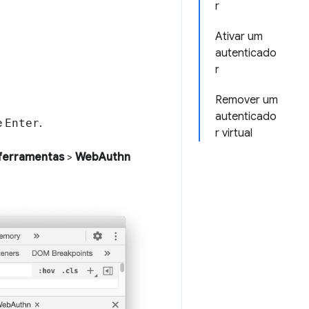
r
Ativar um
autenticado
r
Remover um
autenticado
e
Enter
.
r virtual
ferramentas
>
WebAuthn